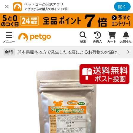
ペットゴーの公式アプリ
開く
アプリからの購入でポイント2倍
メニュー
検索
再購入
カート
お知らせ
熊本県熊本地方で発生した地震によるお荷物のお届け状況について （7/28）
全6件