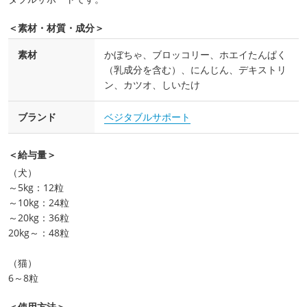
＜素材・材質・成分＞
素材
かぼちゃ、ブロッコリー、ホエイたんぱく
（乳成分を含む）、にんじん、デキストリ
ン、カツオ、しいたけ
ブランド
ベジタブルサポート
＜給与量＞
（犬）
～5kg：12粒
～10kg：24粒
～20kg：36粒
20kg～：48粒
（猫）
6～8粒
＜使用方法＞