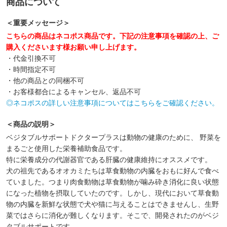
商品について
＜重要メッセージ＞
こちらの商品はネコポス商品です。下記の注意事項を確認の上、ご
購入くださいます様お願い申し上げます。
・代金引換不可
・時間指定不可
・他の商品との同梱不可
・お客様都合によるキャンセル、返品不可
◎ネコポスの詳しい注意事項についてはこちらをご確認ください。
＜商品の説明＞
ベジタブルサポートドクタープラスは動物の健康のために、 野菜を
まるごと使用した栄養補助食品です。
特に栄養成分の代謝器官である肝臓の健康維持にオススメです。
犬の祖先であるオオカミたちは草食動物の内臓をおもに好んで食べ
ていました。つまり肉食動物は草食動物が噛み砕き消化に良い状態
になった植物を摂取していたのです。しかし、現代において草食動
物の内臓を新鮮な状態で犬や猫に与えることはできませんし、生野
菜ではさらに消化が難しくなります。そこで、開発されたのがベジ
タブルサポートです。