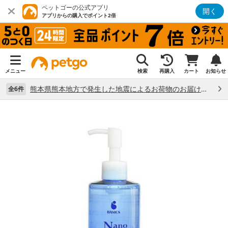
ペットゴーの公式アプリ
開く
アプリからの購入でポイント2倍
メニュー
検索
再購入
カート
お知らせ
熊本県熊本地方で発生した地震によるお荷物のお届け状況について （7/28）
全6件