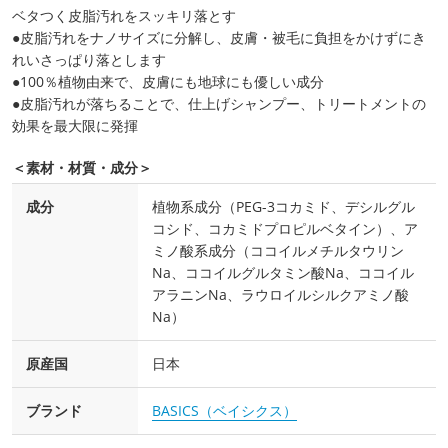
ベタつく皮脂汚れをスッキリ落とす
●皮脂汚れをナノサイズに分解し、皮膚・被毛に負担をかけずにき
れいさっぱり落とします
●100％植物由来で、皮膚にも地球にも優しい成分
●皮脂汚れが落ちることで、仕上げシャンプー、トリートメントの
効果を最大限に発揮
＜素材・材質・成分＞
成分
植物系成分（PEG-3コカミド、デシルグル
コシド、コカミドプロピルベタイン）、ア
ミノ酸系成分（ココイルメチルタウリン
Na、ココイルグルタミン酸Na、ココイル
アラニンNa、ラウロイルシルクアミノ酸
Na）
原産国
日本
ブランド
BASICS（ベイシクス）