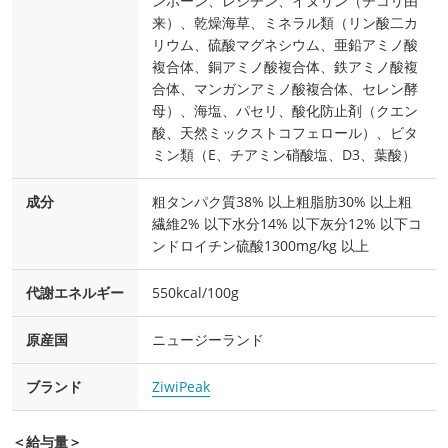
ンボーン、レシチン、イヌリン（チコリ由
来）、乾燥海草、ミネラル類（リン酸二カ
リウム、硫酸マグネシウム、亜鉛アミノ酸
複合体、銅アミノ酸複合体、鉄アミノ酸複
合体、マンガンアミノ酸複合体、セレン酵
母）、海塩、パセリ、酸化防止剤（クエン
酸、天然ミックストコフェロール）、ビタ
ミン類（E、チアミン硝酸塩、D3、葉酸）
成分
粗タンパク質38% 以上粗脂肪30% 以上粗
繊維2% 以下水分14% 以下灰分12% 以下コ
ンドロイチン硫酸1300mg/kg 以上
代謝エネルギー
550kcal/100g
原産国
ニュージーランド
ブランド
ZiwiPeak
＜給与量＞