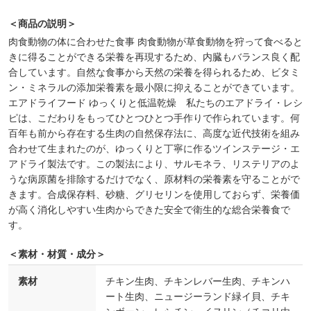
＜商品の説明＞
肉食動物の体に合わせた食事 肉食動物が草食動物を狩って食べると
きに得ることができる栄養を再現するため、内臓もバランス良く配
合しています。自然な食事から天然の栄養を得られるため、ビタミ
ン・ミネラルの添加栄養素を最小限に抑えることができています。
エアドライフード ゆっくりと低温乾燥 私たちのエアドライ・レシ
ピは、こだわりをもってひとつひとつ手作りで作られています。何
百年も前から存在する生肉の自然保存法に、高度な近代技術を組み
合わせて生まれたのが、ゆっくりと丁寧に作るツインステージ・エ
アドライ製法です。この製法により、サルモネラ、リステリアのよ
うな病原菌を排除するだけでなく、原材料の栄養素を守ることがで
きます。合成保存料、砂糖、グリセリンを使用しておらず、栄養価
が高く消化しやすい生肉からできた安全で衛生的な総合栄養食で
す。
＜素材・材質・成分＞
素材
チキン生肉、チキンレバー生肉、チキンハ
ート生肉、ニュージーランド緑イ貝、チキ