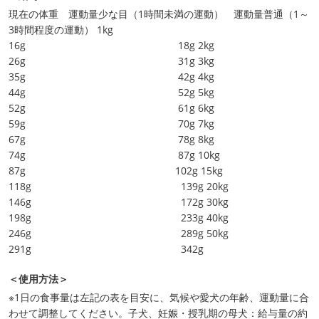
現在の体重 運動量少な目（1時間未満の運動） 運動量普通（1～
3時間程度の運動） 1kg
16g 18g 2kg
26g 31g 3kg
35g 42g 4kg
44g 52g 5kg
52g 61g 6kg
59g 70g 7kg
67g 78g 8kg
74g 87g 10kg
87g 102g 15kg
118g 139g 20kg
146g 172g 30kg
198g 233g 40kg
246g 289g 50kg
291g 342g
＜使用方法＞
※1日の食事量は左記の表を目安に、気候や愛犬の年齢、運動量に合
わせて調整してください。子犬、妊娠・授乳期の母犬：給与量の約