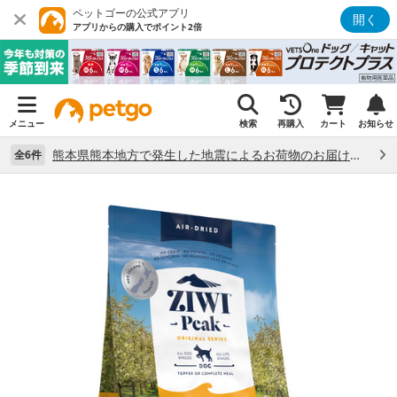
ペットゴーの公式アプリ
開く
アプリからの購入でポイント2倍
メニュー
検索
再購入
カート
お知らせ
熊本県熊本地方で発生した地震によるお荷物のお届け状況について （7/28）
全6件