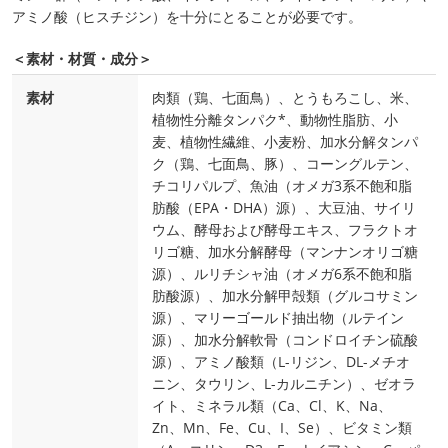
アミノ酸（ヒスチジン）を十分にとることが必要です。
＜素材・材質・成分＞
素材
肉類（鶏、七面鳥）、とうもろこし、米、
植物性分離タンパク*、動物性脂肪、小
麦、植物性繊維、小麦粉、加水分解タンパ
ク（鶏、七面鳥、豚）、コーングルテン、
チコリパルプ、魚油（オメガ3系不飽和脂
肪酸（EPA・DHA）源）、大豆油、サイリ
ウム、酵母および酵母エキス、フラクトオ
リゴ糖、加水分解酵母（マンナンオリゴ糖
源）、ルリチシャ油（オメガ6系不飽和脂
肪酸源）、加水分解甲殻類（グルコサミン
源）、マリーゴールド抽出物（ルテイン
源）、加水分解軟骨（コンドロイチン硫酸
源）、アミノ酸類（L-リジン、DL-メチオ
ニン、タウリン、L-カルニチン）、ゼオラ
イト、ミネラル類（Ca、Cl、K、Na、
Zn、Mn、Fe、Cu、I、Se）、ビタミン類