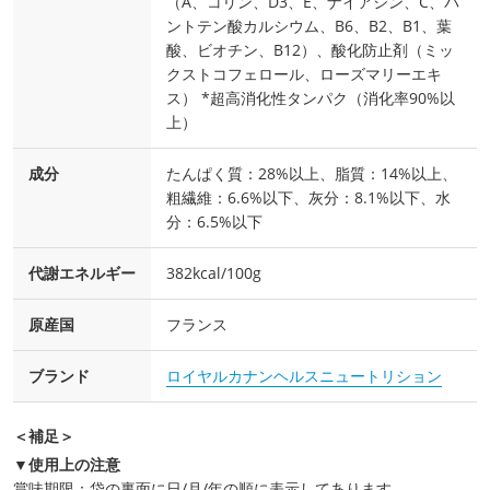
（A、コリン、D3、E、ナイアシン、C、パ
ントテン酸カルシウム、B6、B2、B1、葉
酸、ビオチン、B12）、酸化防止剤（ミッ
クストコフェロール、ローズマリーエキ
ス） *超高消化性タンパク（消化率90%以
上）
成分
たんぱく質：28%以上、脂質：14%以上、
粗繊維：6.6%以下、灰分：8.1%以下、水
分：6.5%以下
代謝エネルギー
382kcal/100g
原産国
フランス
ブランド
ロイヤルカナンヘルスニュートリション
＜補足＞
▼使用上の注意
賞味期限：袋の裏面に日/月/年の順に表示してあります。