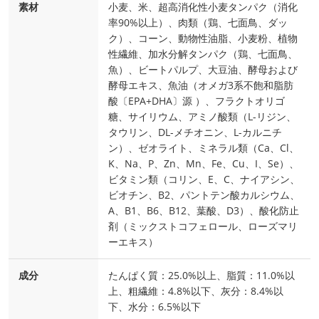
素材
小麦、米、超高消化性小麦タンパク（消化
率90%以上）、肉類（鶏、七面鳥、ダッ
ク）、コーン、動物性油脂、小麦粉、植物
性繊維、加水分解タンパク（鶏、七面鳥、
魚）、ビートパルプ、大豆油、酵母および
酵母エキス、魚油（オメガ3系不飽和脂肪
酸〔EPA+DHA〕源 ）、フラクトオリゴ
糖、サイリウム、アミノ酸類（L-リジン、
タウリン、DL-メチオニン、L-カルニチ
ン）、ゼオライト、ミネラル類（Ca、Cl、
K、Na、P、Zn、Mn、Fe、Cu、I、Se）、
ビタミン類（コリン、E、C、ナイアシン、
ビオチン、B2、パントテン酸カルシウム、
A、B1、B6、B12、葉酸、D3）、酸化防止
剤（ミックストコフェロール、ローズマリ
ーエキス）
成分
たんぱく質：25.0%以上、脂質：11.0%以
上、粗繊維：4.8%以下、灰分：8.4%以
下、水分：6.5%以下