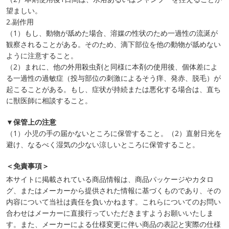
望ましい。
2.副作用
（1）もし、動物が舐めた場合、溶媒の性状のため一過性の流涎が
観察されることがある。そのため、滴下部位を他の動物が舐めない
ように注意すること。
（2）まれに、他の外用殺虫剤と同様に本剤の使用後、個体差によ
る一過性の過敏症（投与部位の刺激によるそう痒、発赤、脱毛）が
起こることがある。もし、症状が持続または悪化する場合は、直ち
に獣医師に相談すること。
▼保管上の注意
（1）小児の手の届かないところに保管すること。（2）直射日光を
避け、なるべく湿気の少ない涼しいところに保管すること。
＜免責事項＞
本サイトに掲載されている商品情報は、商品パッケージやカタロ
グ、またはメーカーから提供された情報に基づくものであり、その
内容について当社は責任を負いかねます。これらについてのお問い
合わせはメーカーに直接行っていただきますようお願いいたしま
す。また、メーカーによる仕様変更に伴い商品の表記と実際の仕様