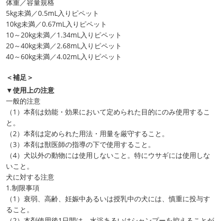
体重／容量規格
5kg未満／0.5mL入りピペット
10kg未満／0.67mL入りピペット
10～20kg未満／1.34mL入りピペット
20～40kg未満／2.68mL入りピペット
40～60kg未満／4.02mL入りピペット
＜補足＞
▼使用上の注意
一般的注意
（1）本剤は効能・効果において定められた目的にのみ使用するこ
と。
（2）本剤は定められた用法・用量を厳守すること。
（3）本剤は獣医師の指導の下で使用すること。
（4）犬以外の動物には使用しないこと。特にウサギには使用しな
いこと。
犬に対する注意
1.制限事項
（1）衰弱、高齢、妊娠中あるいは授乳中の犬には、慎重に投与す
ること。
（2）本剤使用後1日間は、水浴あるいはシャンプーを控えることが