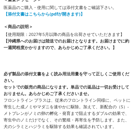
医薬品のご購入・使用に関しては添付文書をご確認下さい。
【添付文書はこちらから(pdfが開きます)】
＜商品の説明＞
【使用期限：2027年5月以降の商品を出荷させていただきます】
【沖縄県へのお届けは陸送でのお届けとなります。お届けまでに約
一週間程度かかりますので、あらかじめご了承ください。】
必ず製品の添付文書をよく読み用法用量を守って正しくご使用くだ
さい。
セットでの販売の商品になります。単品での返品は一切お受けして
おりません。あらかじめご了承くださいませ。
フロントライン プラスは、従来のフロントライン同様に、ペットに
寄生した成ノミやマダニを速やかに駆除。加えて、新配合の（S）-
メトプレンがノミの卵の孵化・発育まで阻止するダブルの効果で、
寄生中のノミだけでなく、その繁殖・再寄生を予防します。また、
犬のシラミとハジラミを駆除する効果も確認されています。