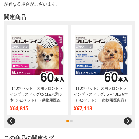
が異なる場合がございます。
関連商品
【10箱セット】犬用フロントラ
【10箱セット】犬用フロントラ
g
インプラスドッグXS 5kg未満 6
インプラスドッグS 5～10kg 6本
本（6ピペット）（動物用医薬
（6ピペット）（動物用医薬品）
品）
¥64,815
¥67,113
この商品の関連タグ