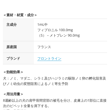
＜素材・材質・成分＞
主成分
1mL中
フィプロニル 100.0mg
（S）－メトプレン 90.0mg
原産国
フランス
ブランド
フロントライン
＜効能効果＞
犬：ノミ、マダニ、シラミ及びハジラミの駆除ノミ卵の孵化阻害及
びノミ幼虫の変態阻害によるノミ寄生予防
＜用法用量＞
8週齢以上の犬の肩甲骨間背部の被毛を分け、皮膚上の1部位に直接
次のピペット全量を滴下する。