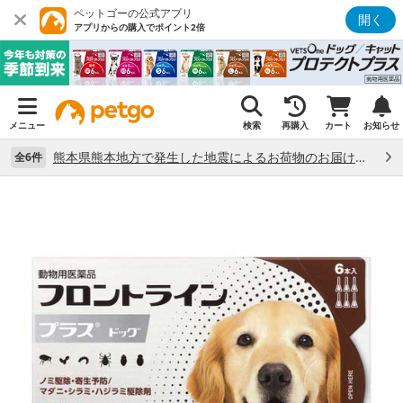
ペットゴーの公式アプリ
開く
アプリからの購入でポイント2倍
メニュー
検索
再購入
カート
お知らせ
熊本県熊本地方で発生した地震によるお荷物のお届け状況について （7/28）
全6件