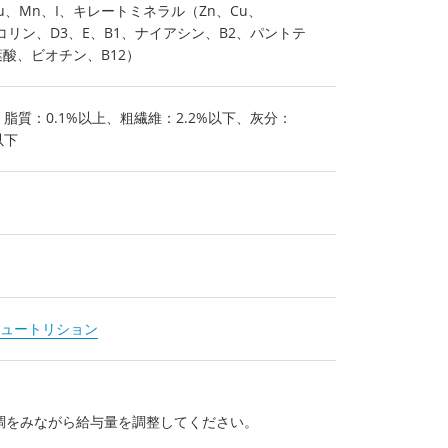
、Cu、Mn、I、キレートミネラル（Zn、Cu、
リン、D3、E、B1、ナイアシン、B2、パントテ
酸、ビオチン、B12）
、脂質：0.1%以上、粗繊維：2.2%以下、灰分：
以下
ュートリション
調をみながら給与量を調整してください。