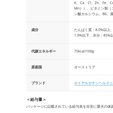
K、Ca、Cl、Zn、Fe
Mn））、ビタミン類（コ
ン酸カルシウム、B6、葉
成分
たんぱく質：8.0%以上
1.9%以下、水分：85%
代謝エネルギー
75kcal/100g
原産国
オーストリア
ブランド
ロイヤルカナンヘルスニ
＜給与量＞
パッケージに記載されている給与表を目安に愛犬の体