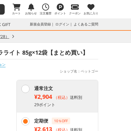
カート
お知らせ
注文履歴
ポイント
クーポン
お気に入り
 GIFT
新規会員登録
ログイン
よくあるご質問
28）
ラライト 85g×12袋【まとめ買い】
ョン
ショップ名：ペットゴー
通常注文
¥2,904
（税込）
送料別
29ポイント
定期便
10％OFF
¥2,613
（税込）
送料別