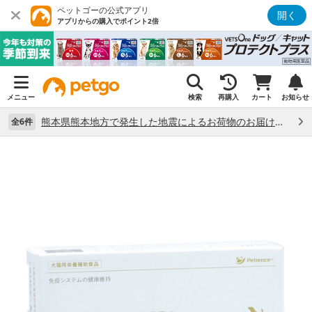
ペットゴーの公式アプリ
開く
アプリからの購入でポイント2倍
メニュー
検索
再購入
カート
お知らせ
熊本県熊本地方で発生した地震によるお荷物のお届け状況について （7/28）
全6件