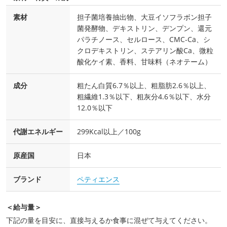
素材
担子菌培養抽出物、大豆イソフラボン担子
菌発酵物、デキストリン、デンプン、還元
パラチノース、セルロース、CMC‐Ca、シ
クロデキストリン、ステアリン酸Ca、微粒
酸化ケイ素、香料、甘味料（ネオテーム）
成分
粗たん白質6.7％以上、粗脂肪2.6％以上、
粗繊維1.3％以下、粗灰分4.6％以下、水分
12.0％以下
代謝エネルギー
299Kcal以上／100g
原産国
日本
ブランド
ペティエンス
＜給与量＞
下記の量を目安に、直接与えるか食事に混ぜて与えてください。