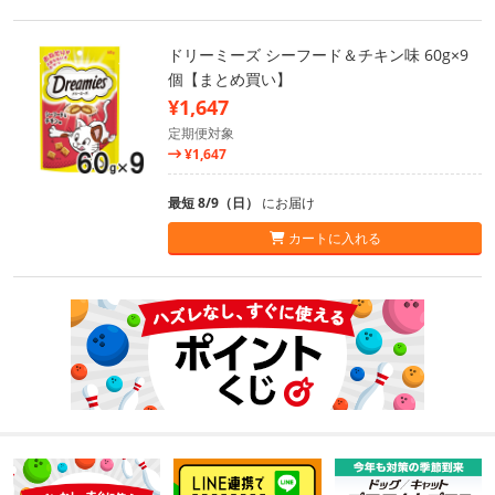
ドリーミーズ シーフード＆チキン味 60g×9
個【まとめ買い】
¥1,647
定期便対象
¥1,647
最短 8/9（日）
にお届け
カートに入れる