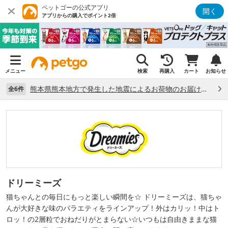
ペットゴーの公式アプリ
開く
アプリからの購入でポイント2倍
メニュー
検索
再購入
カート
お知らせ
熊本県熊本地方で発生した地震によるお荷物のお届け状況について （7/28）
全6件
ドリーミーズ
猫ちゃんとの毎日にもっと楽しい瞬間を☆ ドリーミーズは、猫ちゃ
んが大好きな味のバラエティをラインアップ！外はカリッ！中はト
ロッ！の2層粒でおねだりがとまらない☆いつもは自由きままな猫