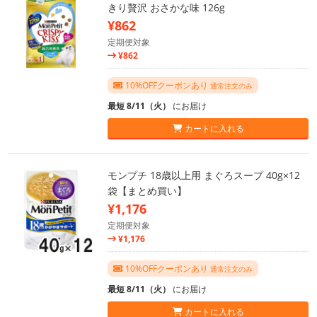
きり贅沢 おさかな味 126g
¥862
定期便対象
¥862
10%OFFクーポンあり
通常注文のみ
最短 8/11（火）
にお届け
カートに入れる
モンプチ 18歳以上用 まぐろスープ 40g×12
袋【まとめ買い】
¥1,176
定期便対象
¥1,176
10%OFFクーポンあり
通常注文のみ
最短 8/11（火）
にお届け
カートに入れる