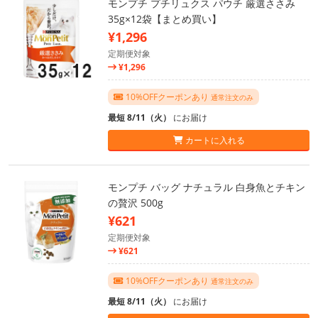
モンプチ プチリュクス パウチ 厳選ささみ
35g×12袋【まとめ買い】
¥1,296
定期便対象
¥1,296
10%OFFクーポンあり
通常注文のみ
最短 8/11（火）
にお届け
カートに入れる
モンプチ バッグ ナチュラル 白身魚とチキン
の贅沢 500g
¥621
定期便対象
¥621
10%OFFクーポンあり
通常注文のみ
最短 8/11（火）
にお届け