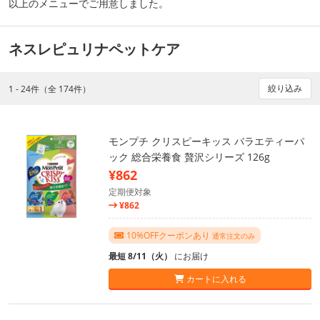
以上のメニューでご用意しました。
ネスレピュリナペットケア
絞り込み
1 - 24件（全 174件）
モンプチ クリスピーキッス バラエティーパ
ック 総合栄養食 贅沢シリーズ 126g
¥862
定期便対象
¥862
10%OFFクーポンあり
通常注文のみ
最短 8/11（火）
にお届け
カートに入れる