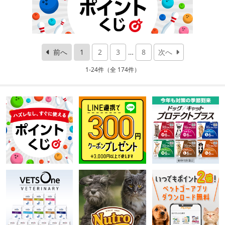
前へ
1
2
3
…
8
次へ
1-24件（全 174件）