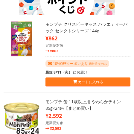
モンプチ クリスピーキッス バラエティーパ
ック セレクトシリーズ 144g
¥862
定期便対象
¥862
10%OFFクーポンあり
通常注文のみ
最短 8/11（火）
にお届け
カートに入れる
モンプチ 缶 11歳以上用 やわらかチキン
85g×24缶【まとめ買い】
¥2,592
定期便対象
¥2,592