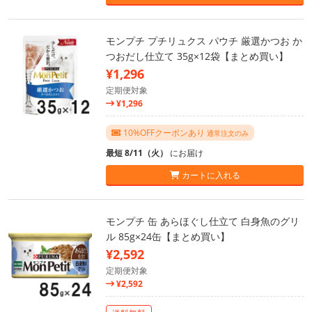
モンプチ プチリュクス パウチ 厳選かつお か
つおだし仕立て 35g×12袋【まとめ買い】
¥1,296
定期便対象
¥1,296
10%OFFクーポンあり
通常注文のみ
最短 8/11（火）
にお届け
カートに入れる
モンプチ 缶 あらほぐし仕立て 白身魚のグリ
ル 85g×24缶【まとめ買い】
¥2,592
定期便対象
¥2,592