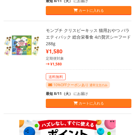
最短 8/11（火）
にお届け
カートに入れる
モンプチ クリスピーキッス 猫用おやつ バラ
エティパック 総合栄養食 4の贅沢シーフード
288g
¥1,580
定期便対象
¥1,580
送料無料
10%OFFクーポンあり
通常注文のみ
最短 8/11（火）
にお届け
カートに入れる