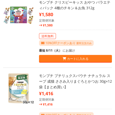
モンプチ クリスピーキッス おやつ バラエテ
ィパック 4種のチキン＆お魚 312g
¥1,580
定期便対象
¥1,580
送料無料
10%OFFクーポンあり
通常注文のみ
最短 8/11（火）
にお届け
カートに入れる
モンプチ プチリュクスパウチ ナチュラル ス
ープ 成猫 ささみ入りまぐろとかつお 30g×12
袋【まとめ買い】
¥1,416
定期便対象
¥1,416