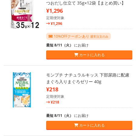
つおだし仕立て 35g×12袋【まとめ買い】
¥1,296
定期便対象
¥1,296
10%OFFクーポンあり
通常注文のみ
最短 8/11（火）
にお届け
カートに入れる
モンプチ ナチュラルキッス 下部尿路に配慮
まぐろ入りまぐろゼリー 40g
¥218
定期便対象
¥218
最短 8/11（火）
にお届け
カートに入れる