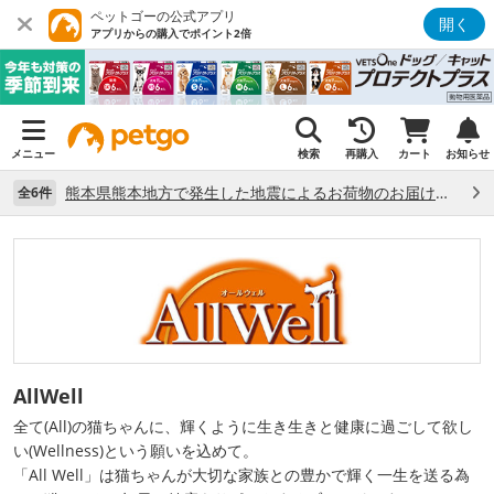
ペットゴーの公式アプリ
開く
アプリからの購入でポイント2倍
メニュー
検索
再購入
カート
お知らせ
熊本県熊本地方で発生した地震によるお荷物のお届け状況について （7/28）
全6件
AllWell
全て(All)の猫ちゃんに、輝くように生き生きと健康に過ごして欲し
い(Wellness)という願いを込めて。
「All Well」は猫ちゃんが大切な家族との豊かで輝く一生を送る為