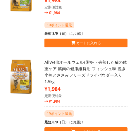
¥1,984
定期便対象
¥1,984
19ポイント還元
最短 8/9（日）
にお届け
カートに入れる
AllWell(オールウェル) 避妊・去勢した猫の体
重ケア 筋肉の健康維持用 フィッシュ味 挽き
小魚とささみフリーズドライパウダー入り
1.5kg
¥1,984
定期便対象
¥1,984
19ポイント還元
最短 8/9（日）
にお届け