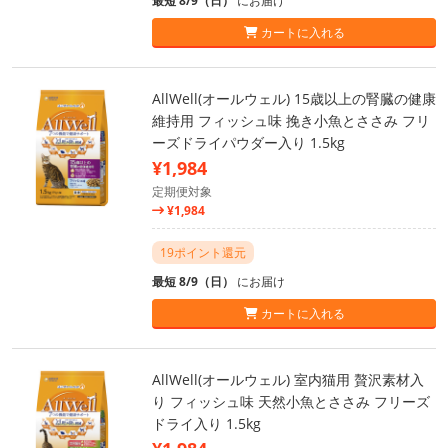
最短 8/9（日）
にお届け
カートに入れる
AllWell(オールウェル) 15歳以上の腎臓の健康
維持用 フィッシュ味 挽き小魚とささみ フリ
ーズドライパウダー入り 1.5kg
¥1,984
定期便対象
¥1,984
19ポイント還元
最短 8/9（日）
にお届け
カートに入れる
AllWell(オールウェル) 室内猫用 贅沢素材入
り フィッシュ味 天然小魚とささみ フリーズ
ドライ入り 1.5kg