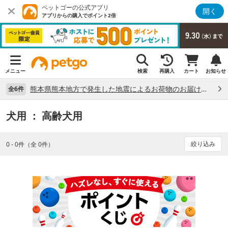
ペットゴーの公式アプリ
開く
アプリからの購入でポイント2倍
メニュー
検索
再購入
カート
お知らせ
熊本県熊本地方で発生した地震によるお荷物のお届け状況について （7/28）
全6件
犬用
： 高齢犬用
絞り込み
0 - 0件（全 0件）