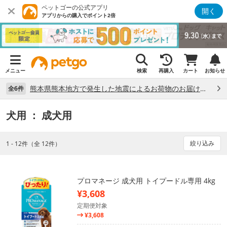
ペットゴーの公式アプリ
開く
アプリからの購入でポイント2倍
メニュー
検索
再購入
カート
お知らせ
熊本県熊本地方で発生した地震によるお荷物のお届け状況について （7/28）
全6件
犬用
： 成犬用
絞り込み
1 - 12件（全 12件）
プロマネージ 成犬用 トイプードル専用 4kg
¥3,608
定期便対象
¥3,608