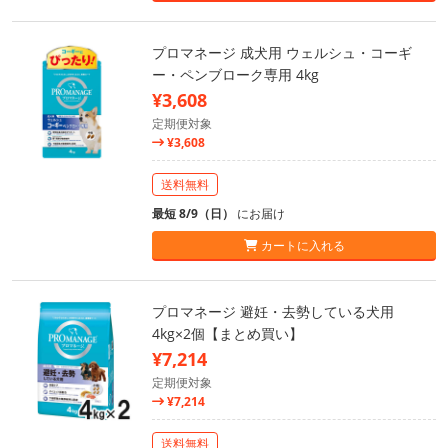
プロマネージ 成犬用 ウェルシュ・コーギ
ー・ペンブローク専用 4kg
¥3,608
定期便対象
¥3,608
送料無料
最短 8/9（日）
にお届け
カートに入れる
プロマネージ 避妊・去勢している犬用
4kg×2個【まとめ買い】
¥7,214
定期便対象
¥7,214
送料無料