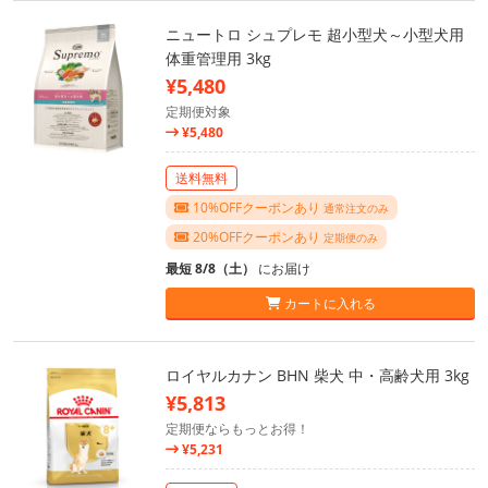
ニュートロ シュプレモ 超小型犬～小型犬用
体重管理用 3kg
¥5,480
定期便対象
¥5,480
送料無料
10%OFFクーポンあり
通常注文のみ
20%OFFクーポンあり
定期便のみ
最短 8/8（土）
にお届け
カートに入れる
ロイヤルカナン BHN 柴犬 中・高齢犬用 3kg
¥5,813
定期便ならもっとお得！
¥5,231