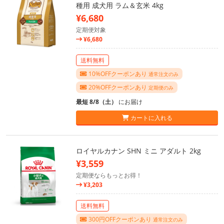
種用 成犬用 ラム＆玄米 4kg
¥6,680
定期便対象
¥6,680
送料無料
10%OFFクーポンあり
通常注文のみ
20%OFFクーポンあり
定期便のみ
最短 8/8（土）
にお届け
カートに入れる
ロイヤルカナン SHN ミニ アダルト 2kg
¥3,559
定期便ならもっとお得！
¥3,203
送料無料
300円OFFクーポンあり
通常注文のみ