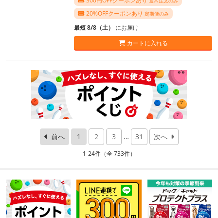
300円OFFクーポンあり
通常注文のみ
20%OFFクーポンあり
定期便のみ
最短 8/8（土）
にお届け
カートに入れる
前へ
1
2
3
…
31
次へ
1-24件（全 733件）