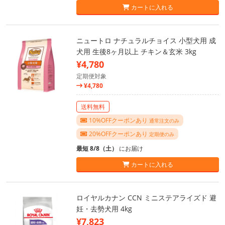
カートに入れる
ニュートロ ナチュラルチョイス 小型犬用 成
犬用 生後8ヶ月以上 チキン＆玄米 3kg
¥4,780
定期便対象
¥4,780
送料無料
10%OFFクーポンあり
通常注文のみ
20%OFFクーポンあり
定期便のみ
最短 8/8（土）
にお届け
カートに入れる
ロイヤルカナン CCN ミニステアライズド 避
妊・去勢犬用 4kg
¥7,823