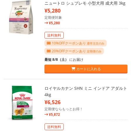
ニュートロ シュプレモ 小型犬用 成犬用 3kg
¥5,280
定期便対象
¥5,280
送料無料
10%OFFクーポンあり
通常注文のみ
20%OFFクーポンあり
定期便のみ
最短 8/8（土）
にお届け
カートに入れる
ロイヤルカナン SHN ミニ インドア アダルト
4kg
¥6,526
定期便ならもっとお得！
¥5,872
送料無料