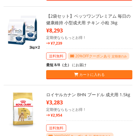
【2袋セット】ベッツワンプレミアム 毎日の
健康維持 小型成犬用 チキン 小粒 3kg
¥8,293
定期便ならもっとお得！
¥7,239
送料無料
20%OFFクーポンあり
定期便のみ
最短 8/8（土）
にお届け
カートに入れる
ロイヤルカナン BHN プードル 成犬用 1.5kg
¥3,283
定期便ならもっとお得！
¥2,954
送料無料