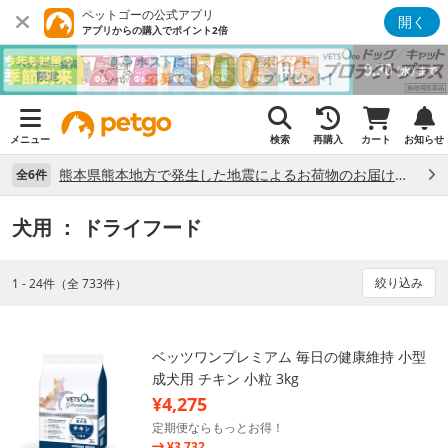
ペットゴーの公式アプリ
開く
アプリからの購入でポイント2倍
メニュー
検索
再購入
カート
お知らせ
熊本県熊本地方で発生した地震によるお荷物のお届け状況について （7/28）
全6件
犬用
： ドライフード
絞り込み
1 - 24件（全 733件）
ベッツワンプレミアム 毎日の健康維持 小型
成犬用 チキン 小粒 3kg
¥4,275
定期便ならもっとお得！
¥3,732