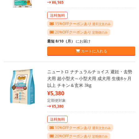
¥6,165
送料無料
15%OFFクーポンあり
通常注文のみ
20%OFFクーポンあり
定期便のみ
最短 8/10（月）
にお届け
カートに入れる
ニュートロ ナチュラルチョイス 避妊・去勢
犬用 超小型犬～小型犬用 成犬用 生後8ヶ月
以上 チキン＆玄米 3kg
¥5,380
定期便対象
¥5,380
送料無料
10%OFFクーポンあり
通常注文のみ
20%OFFクーポンあり
定期便のみ