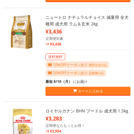
ニュートロ ナチュラルチョイス 減量用 全犬
種用 成犬用 ラム＆玄米 2kg
¥3,436
定期便対象
¥3,436
送料無料
10%OFFクーポンあり
通常注文のみ
20%OFFクーポンあり
定期便のみ
最短 8/10（月）
にお届け
カートに入れる
ロイヤルカナン BHN プードル 成犬用 1.5kg
¥3,283
定期便ならもっとお得！
¥2,954