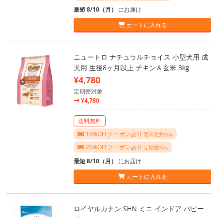
最短 8/10（月）
にお届け
カートに入れる
ニュートロ ナチュラルチョイス 小型犬用 成
犬用 生後8ヶ月以上 チキン＆玄米 3kg
¥4,780
定期便対象
¥4,780
送料無料
10%OFFクーポンあり
通常注文のみ
20%OFFクーポンあり
定期便のみ
最短 8/10（月）
にお届け
カートに入れる
ロイヤルカナン SHN ミニ インドア パピー