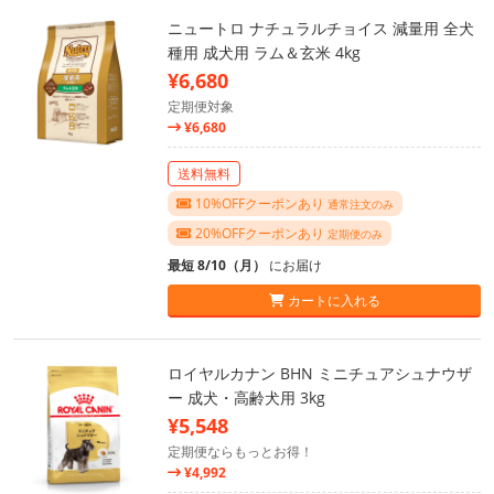
ニュートロ ナチュラルチョイス 減量用 全犬
種用 成犬用 ラム＆玄米 4kg
¥6,680
定期便対象
¥6,680
送料無料
10%OFFクーポンあり
通常注文のみ
20%OFFクーポンあり
定期便のみ
最短 8/10（月）
にお届け
カートに入れる
ロイヤルカナン BHN ミニチュアシュナウザ
ー 成犬・高齢犬用 3kg
¥5,548
定期便ならもっとお得！
¥4,992