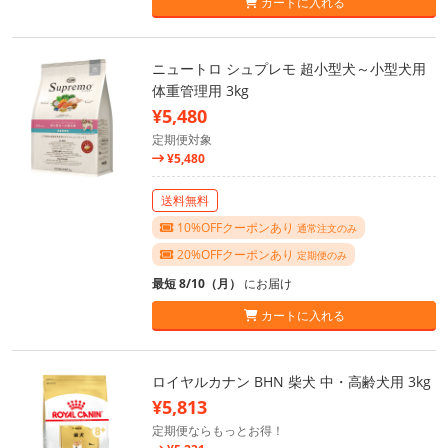
カートに入れる
ニュートロ シュプレモ 超小型犬～小型犬用
体重管理用 3kg
¥5,480
定期便対象
¥5,480
送料無料
10%OFFクーポンあり
通常注文のみ
20%OFFクーポンあり
定期便のみ
最短 8/10（月）
にお届け
カートに入れる
ロイヤルカナン BHN 柴犬 中・高齢犬用 3kg
¥5,813
定期便ならもっとお得！