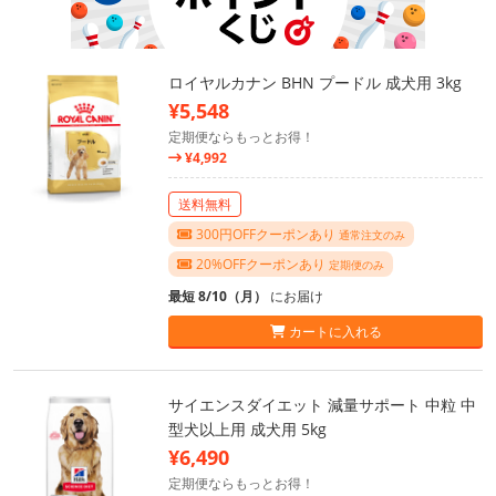
ロイヤルカナン BHN プードル 成犬用 3kg
¥5,548
定期便ならもっとお得！
¥4,992
送料無料
300円OFFクーポンあり
通常注文のみ
20%OFFクーポンあり
定期便のみ
最短 8/10（月）
にお届け
カートに入れる
サイエンスダイエット 減量サポート 中粒 中
型犬以上用 成犬用 5kg
¥6,490
定期便ならもっとお得！