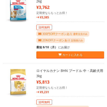
2kg
¥3,762
定期便ならもっとお得！
¥3,385
送料無料
300円OFFクーポンあり
通常注文のみ
20%OFFクーポンあり
定期便のみ
最短 8/10（月）
にお届け
カートに入れる
ロイヤルカナン BHN プードル 中・高齢犬用
3kg
¥5,813
定期便ならもっとお得！
¥5,231
送料無料