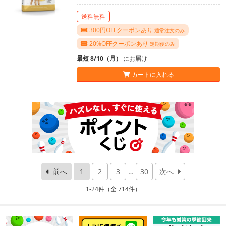
送料無料
300円OFFクーポンあり
通常注文のみ
20%OFFクーポンあり
定期便のみ
最短 8/10（月）
にお届け
カートに入れる
前へ
1
2
3
…
30
次へ
1-24件（全 714件）