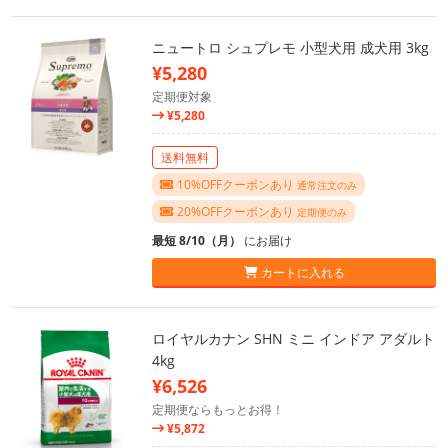
ニュートロ シュプレモ 小型犬用 成犬用 3kg
¥5,280
定期便対象
¥5,280
送料無料
10%OFFクーポンあり
通常注文のみ
20%OFFクーポンあり
定期便のみ
最短 8/10（月）
にお届け
カートに入れる
ロイヤルカナン SHN ミニ インドア アダルト
4kg
¥6,526
定期便ならもっとお得！
¥5,872