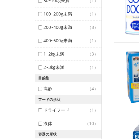
50~100g未満
（1）
100~200g未満
（1）
200~400g未満
（8）
400~600g未満
（1）
1~2kg未満
（3）
2~3kg未満
（1）
目的別
高齢
（4）
フードの形状
ドライフード
（1）
液体
（10）
容器の形状