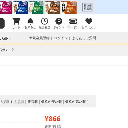
カート
お知らせ
注文履歴
ポイント
クーポン
お気に入り
 GIFT
新規会員登録
ログイン
よくあるご質問
28）
並び順
人気順
新着順
価格の安い順
価格の高い順
¥866
定期便対象