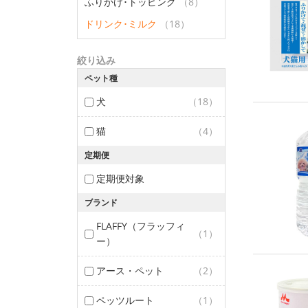
ふりかけ･トッピング
（8）
ドリンク･ミルク
（18）
絞り込み
ペット種
犬
（18）
猫
（4）
定期便
定期便対象
ブランド
FLAFFY（フラッフィ
（1）
ー）
アース・ペット
（2）
ペッツルート
（1）