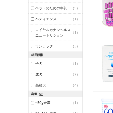
ペットのための牛乳
（9）
ペティエンス
（1）
ロイヤルカナンヘルス
（1）
ニュートリション
ワンラック
（3）
成長段階
子犬
（1）
成犬
（7）
高齢犬
（4）
容量（g）
~50g未満
（1）