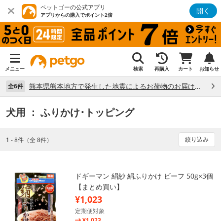
ペットゴーの公式アプリ
開く
アプリからの購入でポイント2倍
メニュー
検索
再購入
カート
お知らせ
熊本県熊本地方で発生した地震によるお荷物のお届け状況について （7/28）
全6件
犬用
： ふりかけ･トッピング
絞り込み
1 - 8件（全 8件）
ドギーマン 絹紗 絹ふりかけ ビーフ 50g×3個
【まとめ買い】
¥1,023
定期便対象
¥1,023