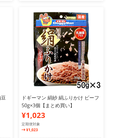
納豆
ドギーマン 絹紗 絹ふりかけ ビーフ
50g×3個【まとめ買い】
¥1,023
定期便対象
¥1,023