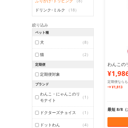
ふりかけ･トッピング
（8）
ドリンク･ミルク
（18）
絞り込み
ペット種
犬
（8）
猫
（2）
わんこのリ
定期便
¥1,98
定期便対象
定期便ならも
ブランド
¥1,813
わんこ・にゃんこのリ
（1）
モナイト
最短 8/8
ドクターズチョイス
（1）
ドットわん
（4）