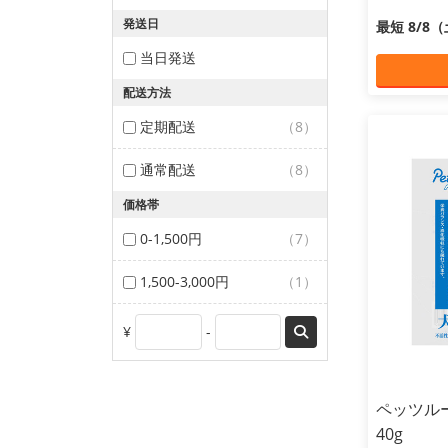
発送日
最短 8/8
当日発送
配送方法
定期配送
（8）
通常配送
（8）
価格帯
0-1,500円
（7）
1,500-3,000円
（1）
¥
-
ペッツル
40g