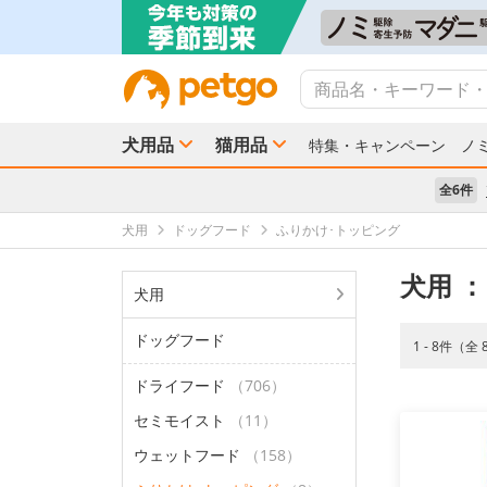
犬用品
猫用品
特集・キャンペーン
ノ
全6件
犬用
ドッグフード
ふりかけ･トッピング
犬用
：
犬用
ドッグフード
1 - 8件（全
ドライフード
（706）
セミモイスト
（11）
ウェットフード
（158）