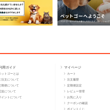
利用ガイド
マイページ
ペットゴーとは
カート
ご注文について
注文履歴
定期便について
定期便設定
配送について
レビュー管理
ポイントについて
お気に入り
クーポンの確認
ポイントくじ