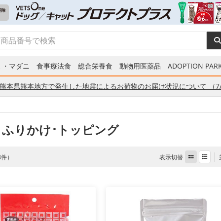
ミ・マダニ
食事療法食
総合栄養食
動物用医薬品
ADOPTION PARK
熊本県熊本地方で発生した地震によるお荷物のお届け状況について （7/
 ふりかけ･トッピング
表示切替
 8件）