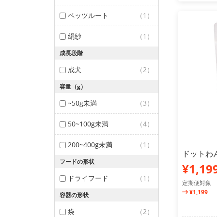
ペッツルート
（1）
絹紗
（1）
成長段階
成犬
（2）
容量（g）
~50g未満
（3）
50~100g未満
（4）
200~400g未満
（1）
ドットわん
フードの形状
¥1,19
ドライフード
（1）
定期便対象
¥1,199
容器の形状
袋
（2）