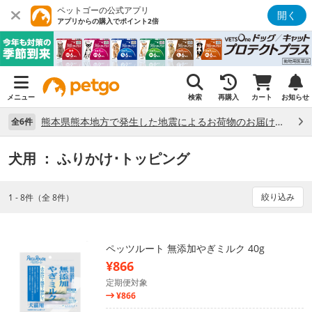
ペットゴーの公式アプリ
開く
アプリからの購入でポイント2倍
メニュー
検索
再購入
カート
お知らせ
熊本県熊本地方で発生した地震によるお荷物のお届け状況について （7/28）
全6件
犬用
： ふりかけ･トッピング
絞り込み
1 - 8件（全 8件）
ペッツルート 無添加やぎミルク 40g
¥866
定期便対象
¥866