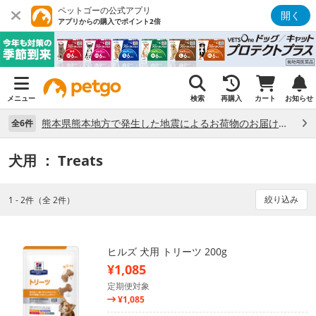
ペットゴーの公式アプリ
開く
アプリからの購入でポイント2倍
メニュー
検索
再購入
カート
お知らせ
熊本県熊本地方で発生した地震によるお荷物のお届け状況について （7/28）
全6件
犬用
： Treats
絞り込み
1 - 2件（全 2件）
ヒルズ 犬用 トリーツ 200g
¥1,085
定期便対象
¥1,085