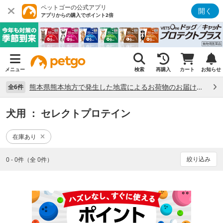
ペットゴーの公式アプリ
開く
アプリからの購入でポイント2倍
メニュー
検索
再購入
カート
お知らせ
熊本県熊本地方で発生した地震によるお荷物のお届け状況について （7/28）
全6件
犬用
： セレクトプロテイン
在庫あり
絞り込み
0 - 0件（全 0件）