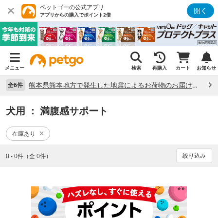
ペットゴーの公式アプリ
開く
アプリからの購入でポイント2倍
メニュー
検索
再購入
カート
お知らせ
熊本県熊本地方で発生した地震によるお荷物のお届け状況について （7/28）
全6件
犬用
： 満腹感サポート
在庫あり
絞り込み
0 - 0件（全 0件）