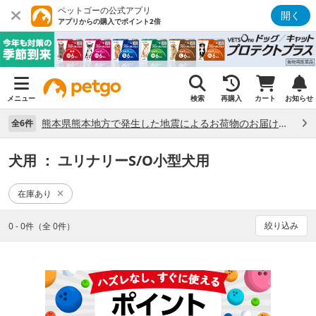
ペットゴーの公式アプリ
開く
アプリからの購入でポイント2倍
メニュー
検索
再購入
カート
お知らせ
熊本県熊本地方で発生した地震によるお荷物のお届け状況について （7/28）
全6件
犬用
： ユリナリーS/O小型犬用
在庫あり
絞り込み
0 - 0件（全 0件）