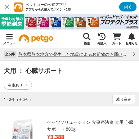
ペットゴーの公式アプリ
開く
アプリからの購入でポイント2倍
メニュー
検索
再購入
カート
お知らせ
熊本県熊本地方で発生した地震によるお荷物のお届け状況について （7/28）
全6件
犬用
： 心臓サポート
在庫あり
絞り込み
1 - 2件（全 2件）
ベッツソリューション 食事療法食 犬用 心臓
サポート 800g
¥3,388