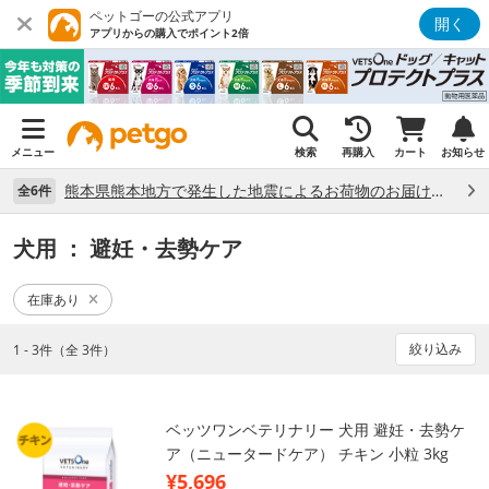
ペットゴーの公式アプリ
開く
アプリからの購入でポイント2倍
メニュー
検索
再購入
カート
お知らせ
熊本県熊本地方で発生した地震によるお荷物のお届け状況について （7/28）
全6件
犬用
： 避妊・去勢ケア
在庫あり
絞り込み
1 - 3件（全 3件）
ベッツワンベテリナリー 犬用 避妊・去勢ケ
ア（ニュータードケア） チキン 小粒 3kg
¥5,696