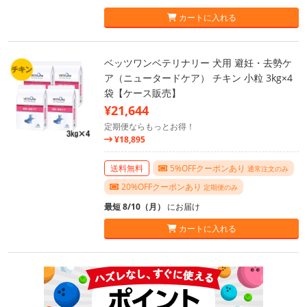
カートに入れる
ベッツワンベテリナリー 犬用 避妊・去勢ケ
ア（ニュータードケア） チキン 小粒 3kg×4
袋【ケース販売】
¥21,644
定期便ならもっとお得！
¥18,895
送料無料
5%OFFクーポンあり
通常注文のみ
20%OFFクーポンあり
定期便のみ
最短 8/10（月）
にお届け
カートに入れる