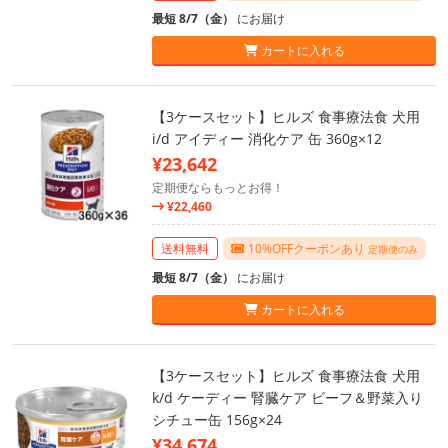
最短 8/7（金）
にお届け
カートに入れる
【3ケースセット】ヒルズ 食事療法食 犬用
i/d アイディー 消化ケア 缶 360g×12
¥23,642
定期便ならもっとお得！
¥22,460
送料無料
10%OFFクーポンあり
定期便のみ
最短 8/7（金）
にお届け
カートに入れる
【3ケースセット】ヒルズ 食事療法食 犬用
k/d ケーディー 腎臓ケア ビーフ＆野菜入り
シチュー缶 156g×24
¥34,674