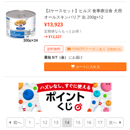
【2ケースセット】ヒルズ 食事療法食 犬用
オールスキンバリア 缶 200g×12
¥13,923
定期便ならもっとお得！
¥13,227
送料無料
10%OFFクーポンあり
定期便のみ
最短 8/7（金）
にお届け
カートに入れる
前へ
1
…
12
13
14
15
16
17
次へ