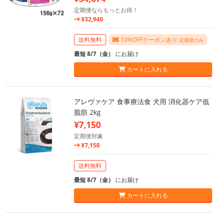
定期便ならもっとお得！
¥32,940
送料無料
10%OFFクーポンあり
定期便のみ
最短 8/7（金）
にお届け
カートに入れる
アレヴァケア 食事療法食 犬用 消化器ケア低
脂肪 2kg
¥7,150
定期便対象
¥7,150
送料無料
最短 8/7（金）
にお届け
カートに入れる