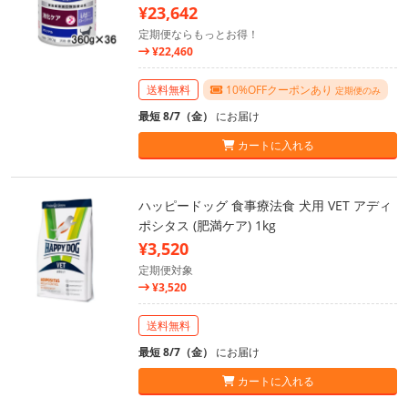
¥23,642
定期便ならもっとお得！
¥22,460
送料無料
10%OFFクーポンあり
定期便のみ
最短 8/7（金）
にお届け
カートに入れる
ハッピードッグ 食事療法食 犬用 VET アディ
ポシタス (肥満ケア) 1kg
¥3,520
定期便対象
¥3,520
送料無料
最短 8/7（金）
にお届け
カートに入れる