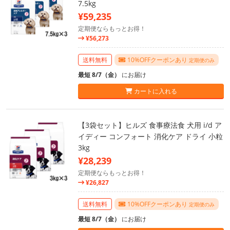
7.5kg
¥59,235
定期便ならもっとお得！
¥56,273
送料無料
10%OFFクーポンあり
定期便のみ
最短 8/7（金）
にお届け
カートに入れる
【3袋セット】ヒルズ 食事療法食 犬用 i/d ア
イディー コンフォート 消化ケア ドライ 小粒
3kg
¥28,239
定期便ならもっとお得！
¥26,827
送料無料
10%OFFクーポンあり
定期便のみ
最短 8/7（金）
にお届け