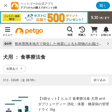
ペットゴーの公式アプリ
開く
アプリからの購入でポイント2倍
メニュー
検索
再購入
カート
お知らせ
熊本県熊本地方で発生した地震によるお荷物のお届け状況について （7/28）
全6件
犬用
： 食事療法食
在庫あり
絞り込み
313 - 336件（全 387件）
【3袋セット】ヒルズ 食事療法食 犬用 w/d
ダブリューディー 消化・体重・糖尿病の管理
ドライ 3kg