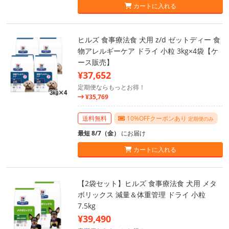
カートに入れる
ヒルズ 食事療法食 犬用 z/d ゼットディー 食
物アレルギーケア ドライ 小粒 3kg×4袋【ケ
ース販売】
¥37,652
定期便ならもっとお得！
¥35,769
送料無料
10%OFFクーポンあり
定期便のみ
最短 8/7（金）
にお届け
カートに入れる
【2袋セット】ヒルズ 食事療法食 犬用 メタ
ボリックス 減量＆体重管理 ドライ 小粒
7.5kg
¥39,490