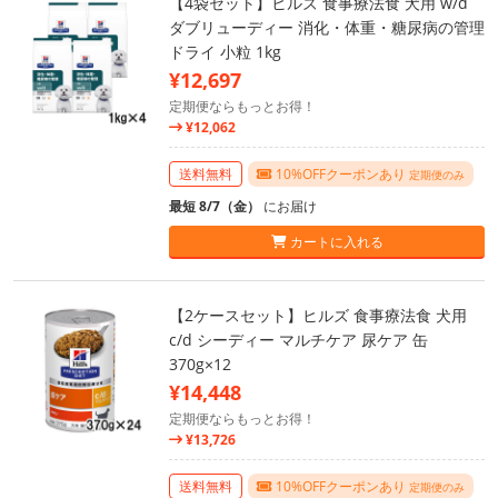
【4袋セット】ヒルズ 食事療法食 犬用 w/d
ダブリューディー 消化・体重・糖尿病の管理
ドライ 小粒 1kg
¥12,697
定期便ならもっとお得！
¥12,062
送料無料
10%OFFクーポンあり
定期便のみ
最短 8/7（金）
にお届け
カートに入れる
【2ケースセット】ヒルズ 食事療法食 犬用
c/d シーディー マルチケア 尿ケア 缶
370g×12
¥14,448
定期便ならもっとお得！
¥13,726
送料無料
10%OFFクーポンあり
定期便のみ