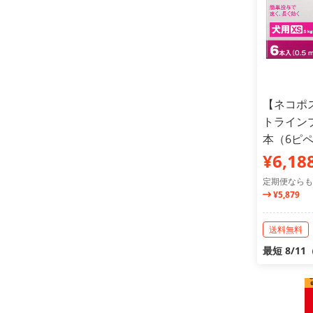
【ネコポ
トラインプ
本（6ピ
¥6,18
定期便ならも
¥5,879
送料無料
最短 8/1