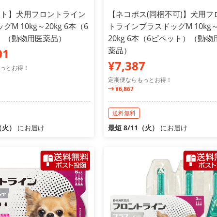
ット】犬用フロントライン
【ネコポス(同梱不可)】犬用フ
M 10kg～20kg 6本（6
トラインプラスドッグM 10kg
）（動物用医薬品）
20kg 6本（6ピペット）（動物
薬品）
01
¥7,387
っとお得！
定期便ならもっとお得！
¥6,867
送料無料
1（火）
にお届け
最短 8/11（火）
にお届け