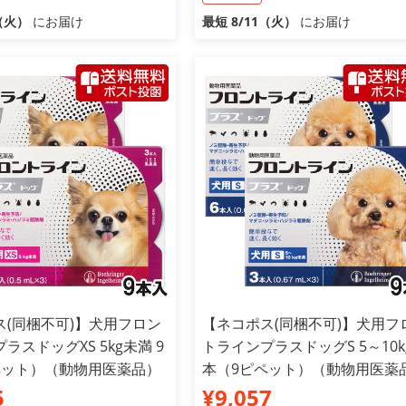
1（火）
にお届け
最短 8/11（火）
にお届け
ス(同梱不可)】犬用フロン
【ネコポス(同梱不可)】犬用フ
ラスドッグXS 5kg未満 9
トラインプラスドッグS 5～10kg
ペット）（動物用医薬品）
本（9ピペット）（動物用医薬
5
¥9,057