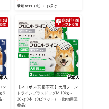
最短 8/11（火）
にお届け
ロン
【ネコポス(同梱不可)】犬用フロン
 9
トラインプラスドッグM 10kg～
品）
20kg 9本（9ピペット）（動物用医
薬品）