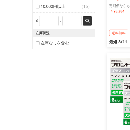
定期便ならも
10,000円以上
（15）
¥8,384
¥
-
在庫状況
送料無料
最短 8/1
在庫なしを含む