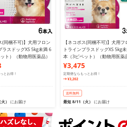
ス(同梱不可)】犬用フロン
【ネコポス(同梱不可)】犬用フ
ラスドッグXS 5kg未満 6
トラインプラスドッグXS 5kg未
ペット）（動物用医薬品）
本（3ピペット）（動物用医薬
8
¥3,475
っとお得！
定期便ならもっとお得！
¥3,202
送料無料
1（火）
にお届け
最短 8/11（火）
にお届け