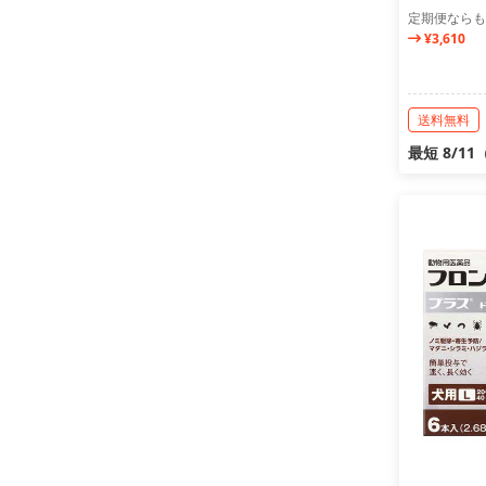
定期便ならも
¥3,610
送料無料
最短 8/1