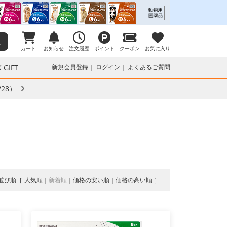
カート
お知らせ
注文履歴
ポイント
クーポン
お気に入り
 GIFT
新規会員登録
ログイン
よくあるご質問
28）
並び順
人気順
新着順
価格の安い順
価格の高い順