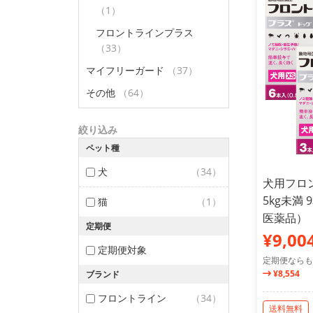
（1）
フロントラインプラス
（33）
マイフリーガード
（37）
その他
（64）
絞り込み
ペット種
犬
（34）
犬用フロ
5kg未満
猫
（1）
医薬品）
定期便
¥9,00
定期便対象
定期便ならも
¥8,554
ブランド
フロントライン
（34）
送料無料