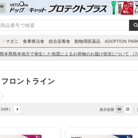
ミ・マダニ
食事療法食
総合栄養食
動物用医薬品
ADOPTION PARK
熊本県熊本地方で発生した地震によるお荷物のお届け状況について （7/
 フロントライン
全 34件）
表示切替