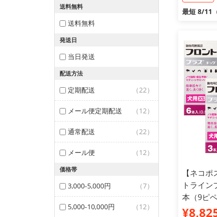
送料無料
最短 8/1
送料無料
発送日
当日発送
配送方法
定期配送
（22）
メール便定期配送
（12）
通常配送
（22）
メール便
（12）
価格帯
【ネコポ
トラインプ
3,000-5,000円
（7）
本（9ピ
5,000-10,000円
（12）
¥8,82