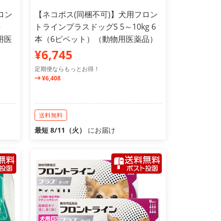
ロン
【ネコポス(同梱不可)】犬用フロン
～
トラインプラスドッグS 5～10kg 6
用医
本（6ピペット）（動物用医薬品）
¥6,745
定期便ならもっとお得！
¥6,408
送料無料
最短 8/11（火）
にお届け