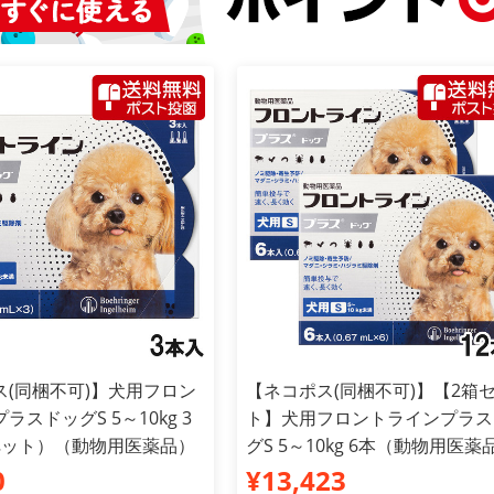
ス(同梱不可)】犬用フロン
【ネコポス(同梱不可)】【2箱
ラスドッグS 5～10kg 3
ト】犬用フロントラインプラス
ペット）（動物用医薬品）
グS 5～10kg 6本（動物用医薬
0
¥13,423