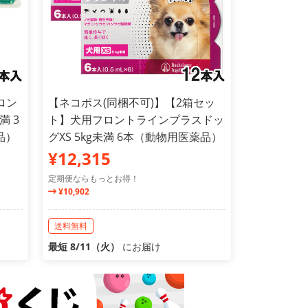
ロン
【ネコポス(同梱不可)】【2箱セッ
満 3
ト】犬用フロントラインプラスドッ
品）
グXS 5kg未満 6本（動物用医薬品）
¥12,315
定期便ならもっとお得！
¥10,902
送料無料
最短 8/11（火）
にお届け