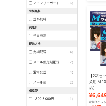
マイフリーガード
（6）
送料無料
送料無料
発送日
当日発送
配送方法
定期配送
（4）
メール便定期配送
（2）
通常配送
（4）
【2箱セ
犬用 M 1
メール便
（2）
品）
価格帯
¥6,64
1,500-3,000円
（1）
定期便ならも