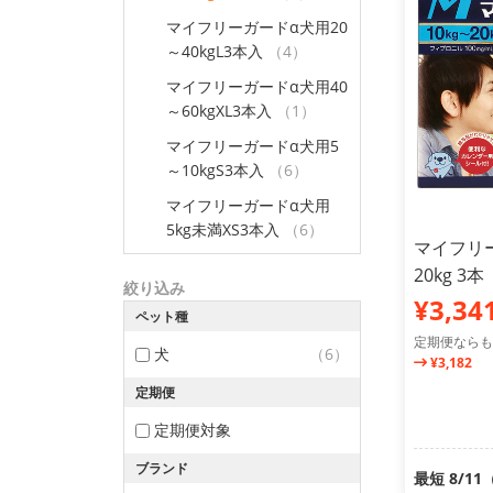
マイフリーガードα犬用20
～40kgL3本入
（4）
マイフリーガードα犬用40
～60kgXL3本入
（1）
マイフリーガードα犬用5
～10kgS3本入
（6）
マイフリーガードα犬用
5kg未満XS3本入
（6）
マイフリー
20kg 
絞り込み
¥3,34
ペット種
定期便ならも
犬
（6）
¥3,182
定期便
定期便対象
ブランド
最短 8/1