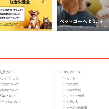
利用ガイド
マイページ
ペットゴーとは
カート
ご注文について
注文履歴
定期便について
定期便設定
配送について
レビュー管理
ポイントについて
お気に入り
クーポンの確認