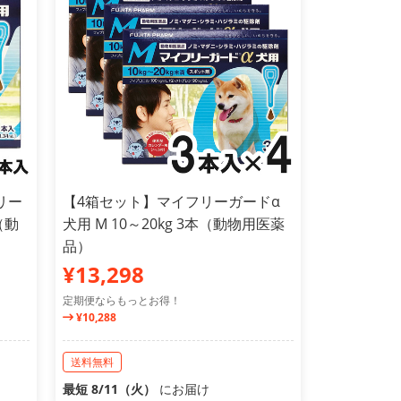
リー
【4箱セット】マイフリーガードα
（動
犬用 M 10～20kg 3本（動物用医薬
品）
¥13,298
定期便ならもっとお得！
¥10,288
送料無料
最短 8/11（火）
にお届け