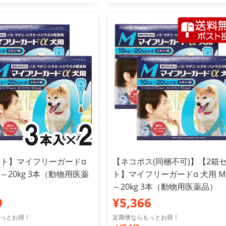
ット】マイフリーガードα
【ネコポス(同梱不可)】【2箱
0～20kg 3本（動物用医薬
ト】マイフリーガードα 犬用 M 
～20kg 3本（動物用医薬品）
9
¥5,366
っとお得！
定期便ならもっとお得！