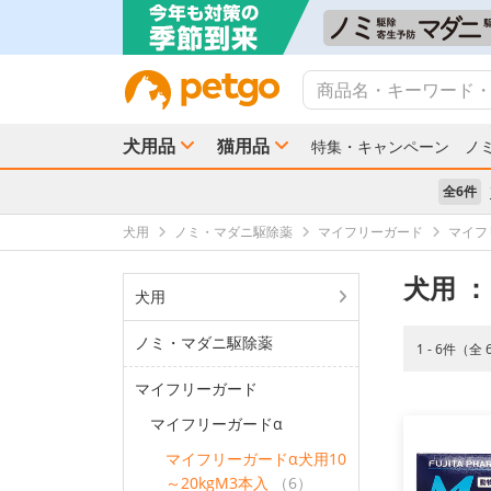
犬用品
猫用品
特集・キャンペーン
ノ
全6件
犬用
ノミ・マダニ駆除薬
マイフリーガード
マイフ
犬用
：
犬用
ノミ・マダニ駆除薬
1 - 6件（全
マイフリーガード
マイフリーガードα
マイフリーガードα犬用10
～20kgM3本入
（6）