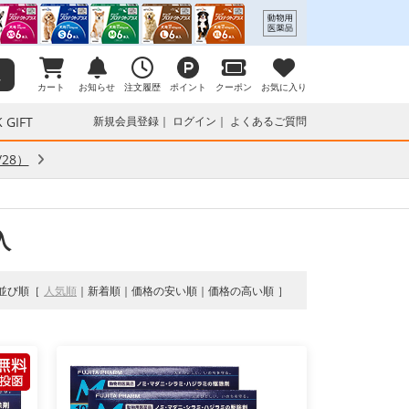
カート
お知らせ
注文履歴
ポイント
クーポン
お気に入り
 GIFT
新規会員登録
ログイン
よくあるご質問
28）
入
並び順
人気順
新着順
価格の安い順
価格の高い順