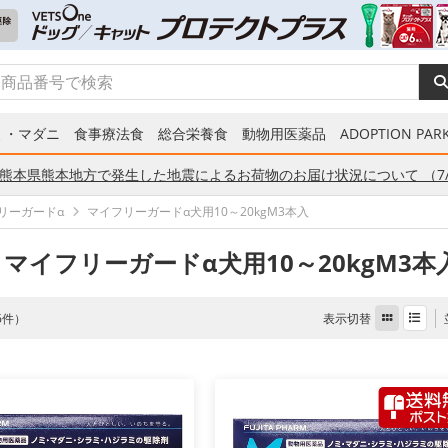
ミ・マダニ
食事療法食
総合栄養食
動物用医薬品
ADOPTION PARK
熊本県熊本地方で発生した地震によるお荷物のお届け状況について （7/
リーガードα
マイフリーガードα犬用10～20kgM3本入
 マイフリーガードα犬用10～20kgM3本
表示切替
 6件）