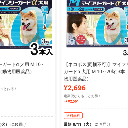
ガードα 犬用 M 10～
【ネコポス(同梱不可)】マイフ
3本（動物用医薬品）
ガードα 犬用 M 10～20kg 3本
物用医薬品）
1
¥2,696
っとお得！
定期便ならもっとお得！
¥2,561
送料無料
1（火）
にお届け
最短 8/11（火）
にお届け