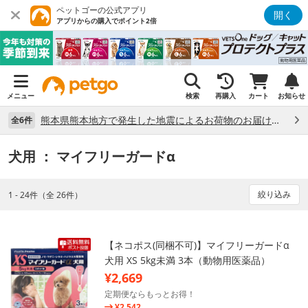
ペットゴーの公式アプリ
開く
アプリからの購入でポイント2倍
メニュー
検索
再購入
カート
お知らせ
熊本県熊本地方で発生した地震によるお荷物のお届け状況について （7/28）
全6件
犬用
： マイフリーガードα
絞り込み
1 - 24件（全 26件）
【ネコポス(同梱不可)】マイフリーガードα
犬用 XS 5kg未満 3本（動物用医薬品）
¥2,669
定期便ならもっとお得！
¥2,542