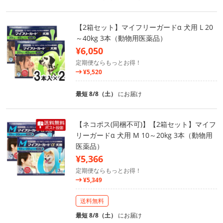
【2箱セット】マイフリーガードα 犬用 L 20
～40kg 3本（動物用医薬品）
¥6,050
定期便ならもっとお得！
¥5,520
最短 8/8（土）
にお届け
【ネコポス(同梱不可)】【2箱セット】マイフ
リーガードα 犬用 M 10～20kg 3本（動物用
医薬品）
¥5,366
定期便ならもっとお得！
¥5,349
送料無料
最短 8/8（土）
にお届け