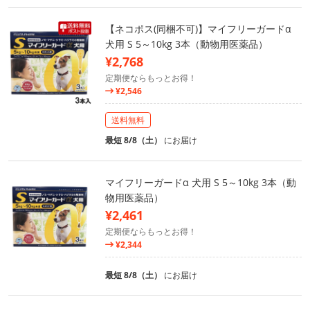
【ネコポス(同梱不可)】マイフリーガードα
犬用 S 5～10kg 3本（動物用医薬品）
¥2,768
定期便ならもっとお得！
¥2,546
送料無料
最短 8/8（土）
にお届け
マイフリーガードα 犬用 S 5～10kg 3本（動
物用医薬品）
¥2,461
定期便ならもっとお得！
¥2,344
最短 8/8（土）
にお届け