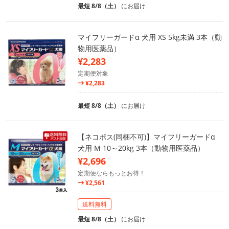
最短 8/8（土）
にお届け
マイフリーガードα 犬用 XS 5kg未満 3本（動
物用医薬品）
¥2,283
定期便対象
¥2,283
最短 8/8（土）
にお届け
【ネコポス(同梱不可)】マイフリーガードα
犬用 M 10～20kg 3本（動物用医薬品）
¥2,696
定期便ならもっとお得！
¥2,561
送料無料
最短 8/8（土）
にお届け