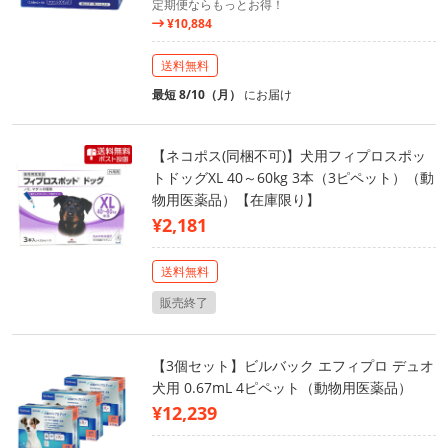
定期便ならもっとお得！
¥10,884
送料無料
最短 8/10（月）
にお届け
【ネコポス(同梱不可)】犬用フィプロスポッ
トドッグXL 40～60kg 3本（3ピペット）（動
物用医薬品）【在庫限り】
¥2,181
送料無料
販売終了
【3個セット】ビルバック エフィプロ デュオ
犬用 0.67mL 4ピペット（動物用医薬品）
¥12,239