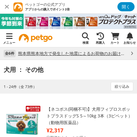
ペットゴーの公式アプリ
開く
アプリからの購入でポイント2倍
メニュー
検索
再購入
カート
お知らせ
熊本県熊本地方で発生した地震によるお荷物のお届け状況について （7/28）
全6件
犬用
： その他
絞り込み
1 - 24件（全 73件）
【ネコポス(同梱不可)】犬用フィプロスポッ
トプラスドッグS 5～10kg 3本（3ピペット）
（動物用医薬品）
¥2,317