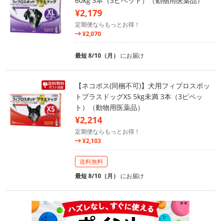
60kg 3本（3ピペット）（動物用医薬品）
¥2,179
定期便ならもっとお得！
¥2,070
最短 8/10（月）
にお届け
【ネコポス(同梱不可)】犬用フィプロスポッ
トプラスドッグXS 5kg未満 3本（3ピペッ
ト）（動物用医薬品）
¥2,214
定期便ならもっとお得！
¥2,103
送料無料
最短 8/10（月）
にお届け