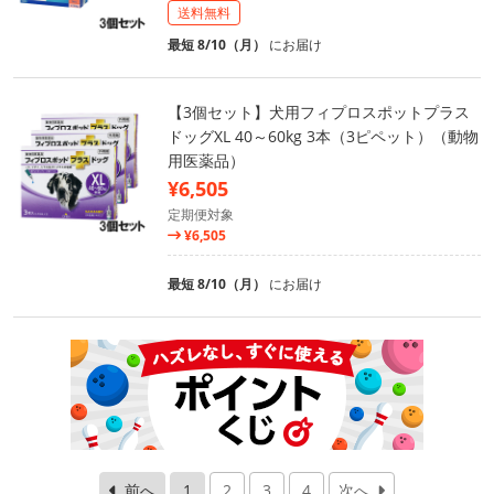
送料無料
最短 8/10（月）
にお届け
【3個セット】犬用フィプロスポットプラス
ドッグXL 40～60kg 3本（3ピペット）（動物
用医薬品）
¥6,505
定期便対象
¥6,505
最短 8/10（月）
にお届け
前へ
1
2
3
4
次へ