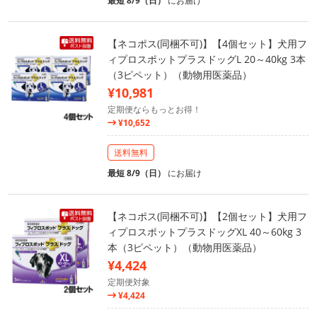
最短 8/9（日）
にお届け
【ネコポス(同梱不可)】【4個セット】犬用フ
ィプロスポットプラスドッグL 20～40kg 3本
（3ピペット）（動物用医薬品）
¥10,981
定期便ならもっとお得！
¥10,652
送料無料
最短 8/9（日）
にお届け
【ネコポス(同梱不可)】【2個セット】犬用フ
ィプロスポットプラスドッグXL 40～60kg 3
本（3ピペット）（動物用医薬品）
¥4,424
定期便対象
¥4,424