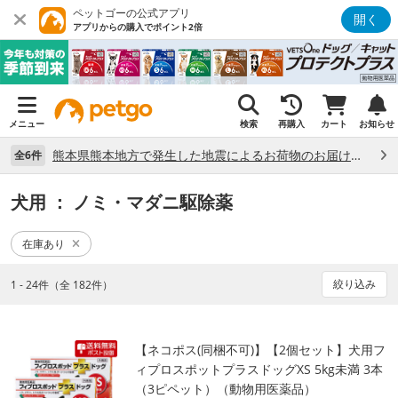
ペットゴーの公式アプリ
開く
アプリからの購入でポイント2倍
メニュー
検索
再購入
カート
お知らせ
熊本県熊本地方で発生した地震によるお荷物のお届け状況について （7/28）
全6件
犬用
： ノミ・マダニ駆除薬
在庫あり
絞り込み
1 - 24件（全 182件）
【ネコポス(同梱不可)】【2個セット】犬用フ
ィプロスポットプラスドッグXS 5kg未満 3本
（3ピペット）（動物用医薬品）