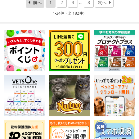
前へ
1
2
3
…
8
次へ
1-24件（全 182件）