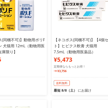
(同梱不可)】動物用ポリF
【ネコポス(同梱不可)】【4個
 犬猫用 12mL（動物用医
ト】ヒビクス軟膏 犬猫用
在庫限り】
7.5mL（動物用医薬品）
5
¥5,473
定期便ならもっとお得！
¥3,756
送料無料
最短 8/8（土）
にお届け