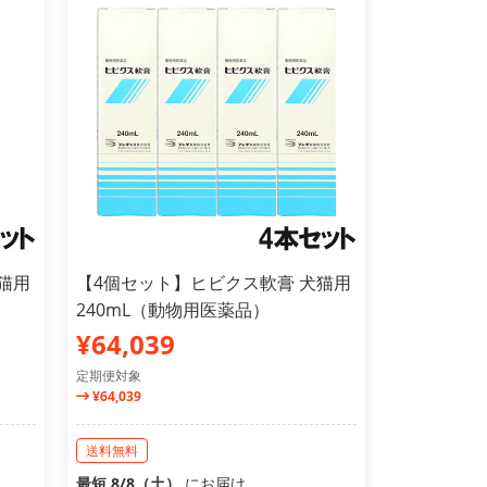
猫用
【4個セット】ヒビクス軟膏 犬猫用
240mL（動物用医薬品）
¥64,039
定期便対象
¥64,039
送料無料
最短 8/8（土）
にお届け