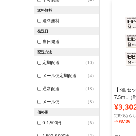
送料無料
送料無料
発送日
当日発送
配送方法
定期配送
（10）
メール便定期配送
（4）
通常配送
（13）
【3個セ
7.5mL
メール便
（5）
¥3,30
価格帯
定期便ならも
¥3,136
0-1,500円
（6）
1,500-3,000円
（2）