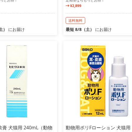
っとお得！
定期便ならもっとお得！
¥2,899
送料無料
（土）
にお届け
最短 8/8（土）
にお届け
膏 犬猫用 240mL（動物
動物用ポリFローション 犬猫用