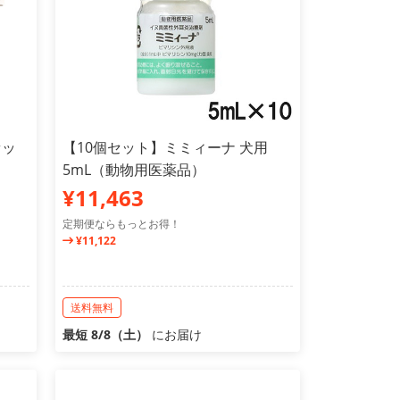
セッ
【10個セット】ミミィーナ 犬用
5mL（動物用医薬品）
¥11,463
定期便ならもっとお得！
¥11,122
送料無料
最短 8/8（土）
にお届け