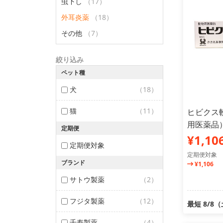
虫下し
（17）
外耳炎薬
（18）
その他
（7）
絞り込み
ペット種
犬
（18）
猫
（11）
ヒビクス軟
用医薬品
定期便
¥1,10
定期便対象
定期便対象
ブランド
¥1,106
サトウ製薬
（2）
フジタ製薬
（12）
最短 8/8
千寿製薬
（4）