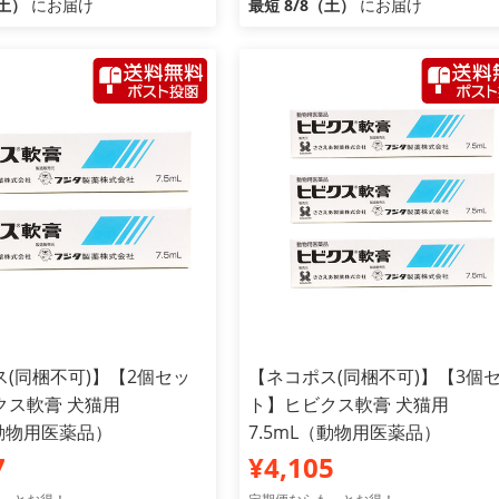
（土）
にお届け
最短 8/8（土）
にお届け
(同梱不可)】【2個セッ
【ネコポス(同梱不可)】【3個
クス軟膏 犬猫用
ト】ヒビクス軟膏 犬猫用
（動物用医薬品）
7.5mL（動物用医薬品）
7
¥4,105