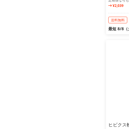
定期便ならも
¥2,039
送料無料
最短 8/8
ヒビクス軟