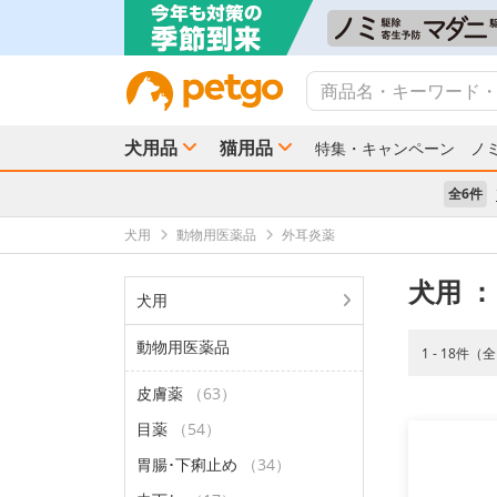
犬用品
猫用品
特集・キャンペーン
ノ
全6件
犬用
動物用医薬品
外耳炎薬
犬用
：
犬用
動物用医薬品
1 - 18件（
皮膚薬
（63）
目薬
（54）
胃腸･下痢止め
（34）