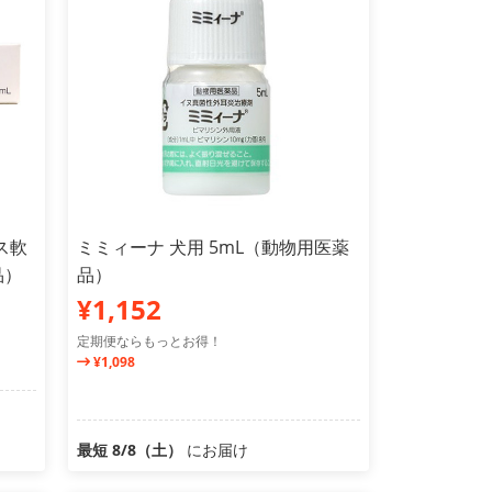
ス軟
ミミィーナ 犬用 5mL（動物用医薬
品）
品）
¥1,152
定期便ならもっとお得！
¥1,098
最短 8/8（土）
にお届け