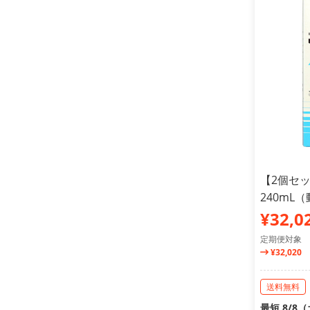
【2個セ
240mL
¥32,0
定期便対象
¥32,020
送料無料
最短 8/8