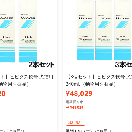
ット】ヒビクス軟膏 犬猫用
【3個セット】ヒビクス軟膏 犬
（動物用医薬品）
240mL（動物用医薬品）
20
¥48,029
定期便対象
¥48,029
送料無料
（土）
にお届け
最短 8/8（土）
にお届け