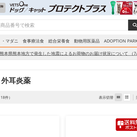
ミ・マダニ
食事療法食
総合栄養食
動物用医薬品
ADOPTION PARK
熊本県熊本地方で発生した地震によるお荷物のお届け状況について （7/
 外耳炎薬
表示切替
全 18件）