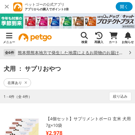
ペットゴーの公式アプリ
開く
アプリからの購入でポイント2倍
メニュー
検索
再購入
カート
お知らせ
熊本県熊本地方で発生した地震によるお荷物のお届け状況について （7/28）
全6件
犬用
： サプリおやつ
在庫あり
絞り込み
1 - 4件（全 4件）
【4個セット】サプリメントボーロ 玄米 犬用
7g×10袋
¥2,978