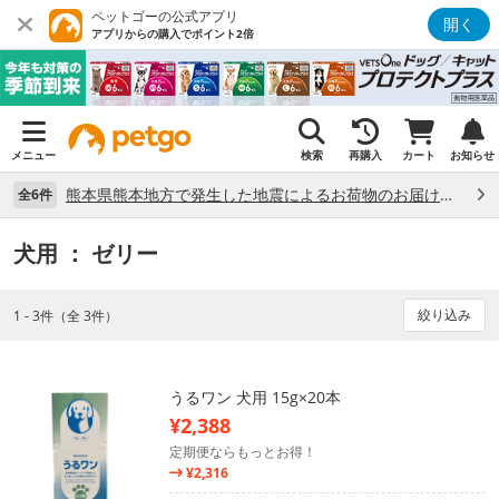
ペットゴーの公式アプリ
開く
アプリからの購入でポイント2倍
メニュー
検索
再購入
カート
お知らせ
熊本県熊本地方で発生した地震によるお荷物のお届け状況について （7/28）
全6件
犬用
： ゼリー
絞り込み
1 - 3件（全 3件）
うるワン 犬用 15g×20本
¥2,388
定期便ならもっとお得！
¥2,316