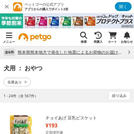
ペットゴーの公式アプリ
開く
アプリからの購入でポイント2倍
メニュー
検索
再購入
カート
お知らせ
熊本県熊本地方で発生した地震によるお荷物のお届け状況について （7/28）
全6件
犬用
： おやつ
在庫あり
絞り込み
1 - 24件（全 567件）
チョイあげ 豆乳ビスケット
¥193
定期便対象