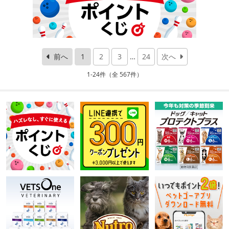
前へ
1
2
3
…
24
次へ
1-24件（全 567件）