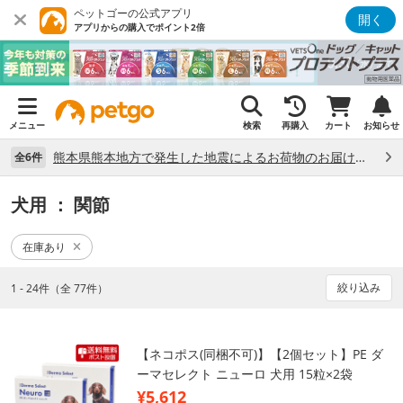
ペットゴーの公式アプリ
開く
アプリからの購入でポイント2倍
メニュー
検索
再購入
カート
お知らせ
熊本県熊本地方で発生した地震によるお荷物のお届け状況について （7/28）
全6件
犬用
： 関節
在庫あり
絞り込み
1 - 24件（全 77件）
【ネコポス(同梱不可)】【2個セット】PE ダ
ーマセレクト ニューロ 犬用 15粒×2袋
¥5,612