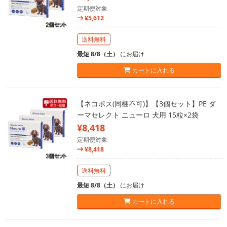
定期便対象
¥5,612
送料無料
最短 8/8（土）
にお届け
カートに入れる
【ネコポス(同梱不可)】【3個セット】PE ダ
ーマセレクト ニューロ 犬用 15粒×2袋
¥8,418
定期便対象
¥8,418
送料無料
最短 8/8（土）
にお届け
カートに入れる