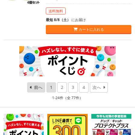
送料無料
最短 8/8（土）
にお届け
カートに入れる
前へ
1
2
3
4
次へ
1-24件（全 77件）