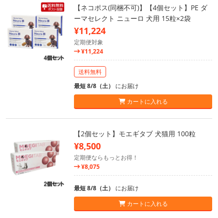
【ネコポス(同梱不可)】【4個セット】PE ダ
ーマセレクト ニューロ 犬用 15粒×2袋
¥11,224
定期便対象
¥11,224
送料無料
最短 8/8（土）
にお届け
カートに入れる
【2個セット】モエギタブ 犬猫用 100粒
¥8,500
定期便ならもっとお得！
¥8,075
最短 8/8（土）
にお届け
カートに入れる