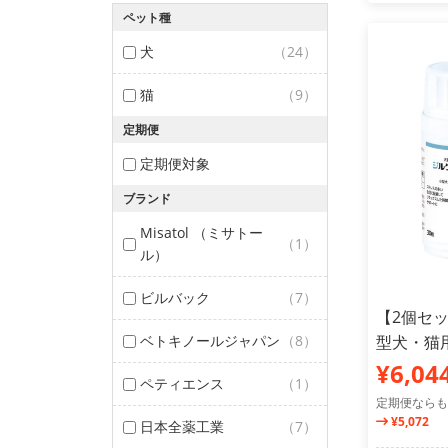
ペット種
犬
（24）
猫
（9）
定期便
定期便対象
ブランド
Misatol （ミサトー
（1）
ル）
ビルバック
（7）
【2個セッ
ベトキノールジャパン
（8）
型犬・猫用
¥6,04
ペティエンス
（1）
定期便ならも
¥5,072
日本全薬工業
（7）