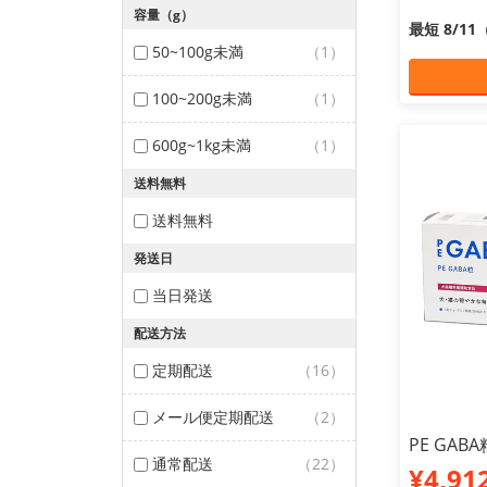
容量（g）
最短 8/1
50~100g未満
（1）
100~200g未満
（1）
600g~1kg未満
（1）
送料無料
送料無料
発送日
当日発送
配送方法
定期配送
（16）
メール便定期配送
（2）
PE GAB
通常配送
（22）
¥4,91