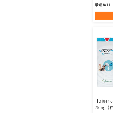
最短 8/1
【3個セ
75mg【