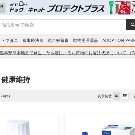
ミ・マダニ
食事療法食
総合栄養食
動物用医薬品
ADOPTION PARK
熊本県熊本地方で発生した地震によるお荷物のお届け状況について （7/
 健康維持
表示切替
全 24件）