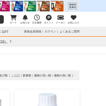
カート
お知らせ
注文履歴
ポイント
クーポン
お気に入り
 GIFT
新規会員登録
ログイン
よくあるご質問
28）
並び順
人気順
新着順
価格の安い順
価格の高い順