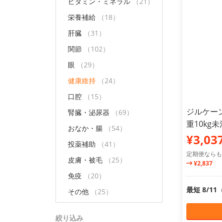
ビタミン・ミネラル
（21）
栄養補給
（18）
肝臓
（31）
関節
（102）
眼
（29）
健康維持
（24）
口腔
（15）
ジルケーン
腎臓・泌尿器
（69）
重10kg未
おなか・腸
（54）
¥3,03
投薬補助
（41）
定期便ならも
皮膚・被毛
（25）
¥2,837
免疫
（20）
最短 8/1
その他
（25）
絞り込み