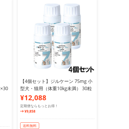
【4個セット】ジルケーン 75mg 小
×30
型犬・猫用（体重10kg未満） 30粒
¥12,088
定期便ならもっとお得！
¥9,858
送料無料