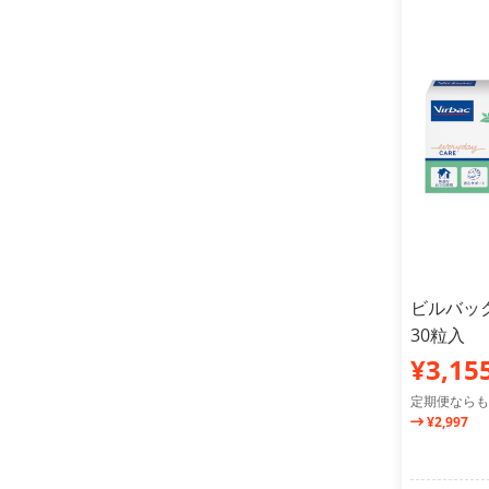
ビルバック
30粒入
¥3,15
定期便ならも
¥2,997