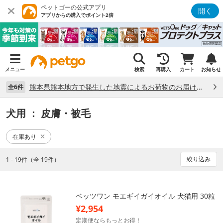
ペットゴーの公式アプリ
開く
アプリからの購入でポイント2倍
メニュー
検索
再購入
カート
お知らせ
熊本県熊本地方で発生した地震によるお荷物のお届け状況について （7/28）
全6件
犬用
： 皮膚・被毛
在庫あり
絞り込み
1 - 19件（全 19件）
ベッツワン モエギイガイオイル 犬猫用 30粒
¥2,954
定期便ならもっとお得！