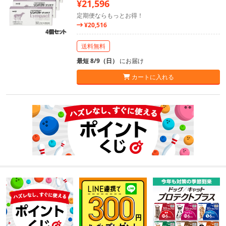
¥21,596
定期便ならもっとお得！
¥20,516
送料無料
最短 8/9（日）
にお届け
カートに入れる