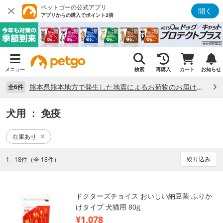
ペットゴーの公式アプリ
開く
アプリからの購入でポイント2倍
メニュー
検索
再購入
カート
お知らせ
熊本県熊本地方で発生した地震によるお荷物のお届け状況について （7/28）
全6件
犬用
： 免疫
在庫あり
絞り込み
1 - 18件（全 18件）
ドクターズチョイス おいしい納豆菌 ふりか
けタイプ 犬猫用 80g
¥1,078