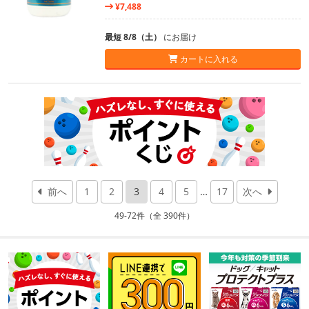
¥7,488
最短 8/8（土）
にお届け
カートに入れる
前へ
1
2
3
4
5
…
17
次へ
49-72件（全 390件）