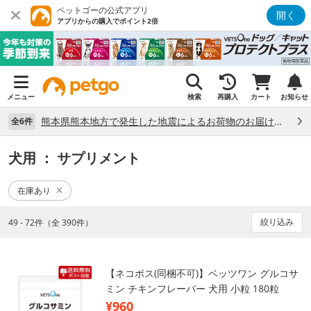
ペットゴーの公式アプリ
開く
アプリからの購入でポイント2倍
メニュー
検索
再購入
カート
お知らせ
熊本県熊本地方で発生した地震によるお荷物のお届け状況について （7/28）
全6件
犬用
： サプリメント
在庫あり
絞り込み
49 - 72件（全 390件）
【ネコポス(同梱不可)】ベッツワン グルコサ
ミン チキンフレーバー 犬用 小粒 180粒
¥960