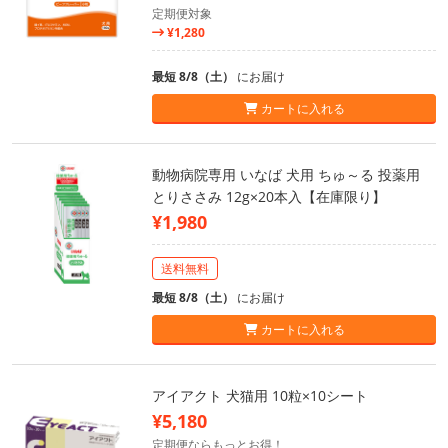
定期便対象
¥1,280
最短 8/8（土）
にお届け
カートに入れる
動物病院専用 いなば 犬用 ちゅ～る 投薬用
とりささみ 12g×20本入【在庫限り】
¥1,980
送料無料
最短 8/8（土）
にお届け
カートに入れる
アイアクト 犬猫用 10粒×10シート
¥5,180
定期便ならもっとお得！