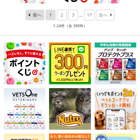
前へ
1
2
3
…
17
次へ
1-24件（全 390件）