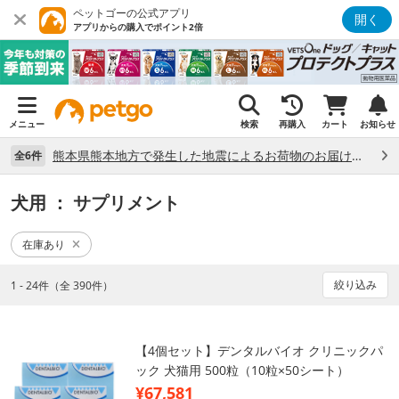
ペットゴーの公式アプリ
開く
アプリからの購入でポイント2倍
メニュー
検索
再購入
カート
お知らせ
熊本県熊本地方で発生した地震によるお荷物のお届け状況について （7/28）
全6件
犬用
： サプリメント
在庫あり
絞り込み
1 - 24件（全 390件）
【4個セット】デンタルバイオ クリニックパ
ック 犬猫用 500粒（10粒×50シート）
¥67,581