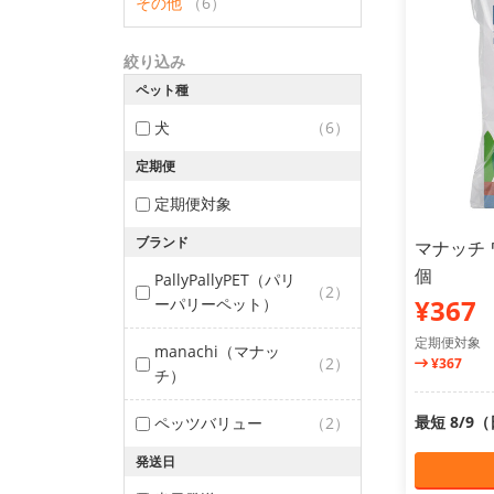
その他
（6）
絞り込み
ペット種
犬
（6）
定期便
定期便対象
ブランド
マナッチ 
個
PallyPallyPET（パリ
（2）
¥367
ーパリーペット）
定期便対象
manachi（マナッ
（2）
¥367
チ）
最短 8/9
ペッツバリュー
（2）
発送日