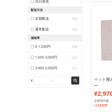
当日発送
配送方法
定期配送
（6）
通常配送
（6）
価格帯
0-1,500円
（3）
1,500-3,000円
（2）
3,000-5,000円
（1）
ペット撥水
¥
-
ー
¥2,97
定期便対象
¥2,970