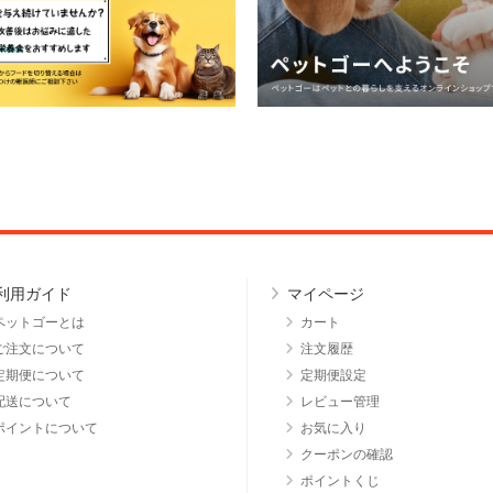
利用ガイド
マイページ
ペットゴーとは
カート
ご注文について
注文履歴
定期便について
定期便設定
配送について
レビュー管理
ポイントについて
お気に入り
クーポンの確認
ポイントくじ