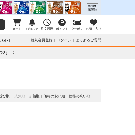
カート
お知らせ
注文履歴
ポイント
クーポン
お気に入り
 GIFT
新規会員登録
ログイン
よくあるご質問
28）
並び順
人気順
新着順
価格の安い順
価格の高い順