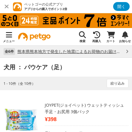
ペットゴーの公式アプリ
開く
アプリからの購入でポイント2倍
メニュー
検索
再購入
カート
お知らせ
熊本県熊本地方で発生した地震によるお荷物のお届け状況について （7/28）
全6件
犬用
： パウケア（足）
絞り込み
1 - 10件（全 10件）
JOYPET(ジョイペット) ウェットティッシュ
手足・お尻用 3個パック
¥398