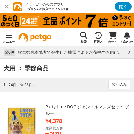
ペットゴーの公式アプリ
開く
アプリからの購入でポイント2倍
メニュー
検索
再購入
カート
お知らせ
熊本県熊本地方で発生した地震によるお荷物のお届け状況について （7/28）
全6件
犬用
： 季節商品
絞り込み
1 - 24件（全 38件）
Party time DOG ジェントルマンズセット ブ
ルー
¥4,378
定期便対象
¥4,378