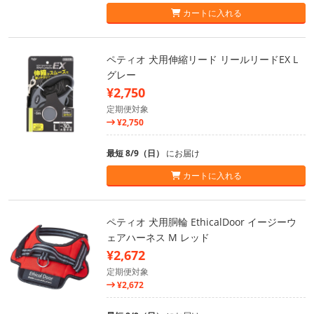
カートに入れる
ペティオ 犬用伸縮リード リールリードEX L
グレー
¥2,750
定期便対象
¥2,750
最短 8/9（日）
にお届け
カートに入れる
ペティオ 犬用胴輪 EthicalDoor イージーウ
ェアハーネス M レッド
¥2,672
定期便対象
¥2,672