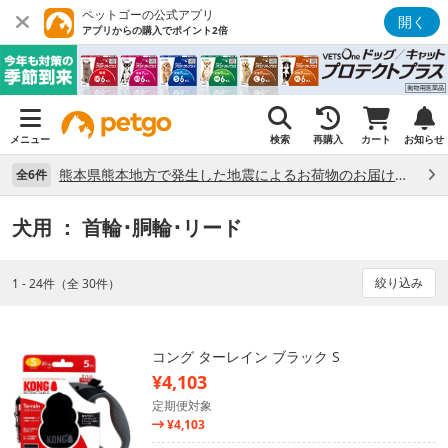
ペットゴーの公式アプリ
開く
アプリからの購入でポイント2倍
メニュー
検索
再購入
カート
お知らせ
熊本県熊本地方で発生した地震によるお荷物のお届け状況について （7/28）
全6件
犬用
： 首輪･胴輪･リード
絞り込み
1 - 24件（全 30件）
コング ターレイン ブラック S
¥4,103
定期便対象
¥4,103