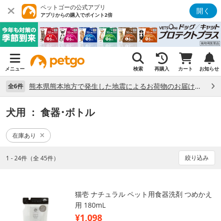
ペットゴーの公式アプリ
開く
アプリからの購入でポイント2倍
メニュー
検索
再購入
カート
お知らせ
熊本県熊本地方で発生した地震によるお荷物のお届け状況について （7/28）
全6件
犬用
： 食器･ボトル
在庫あり
絞り込み
1 - 24件（全 45件）
猫壱 ナチュラル ペット用食器洗剤 つめかえ
用 180mL
¥1,098