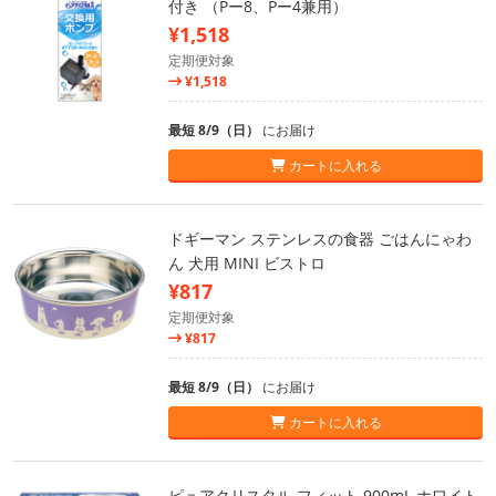
付き （Pー8、Pー4兼用）
¥1,518
定期便対象
¥1,518
最短 8/9（日）
にお届け
カートに入れる
ドギーマン ステンレスの食器 ごはんにゃわ
ん 犬用 MINI ビストロ
¥817
定期便対象
¥817
最短 8/9（日）
にお届け
カートに入れる
ピュアクリスタル フィット 900mL ホワイト