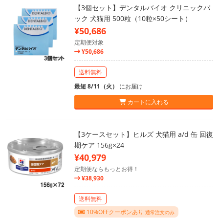
【3個セット】デンタルバイオ クリニックパ
ック 犬猫用 500粒（10粒×50シート）
¥50,686
定期便対象
¥50,686
送料無料
最短 8/11（火）
にお届け
カートに入れる
【3ケースセット】ヒルズ 犬猫用 a/d 缶 回復
期ケア 156g×24
¥40,979
定期便ならもっとお得！
¥38,930
送料無料
10%OFFクーポンあり
通常注文のみ