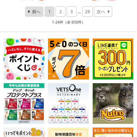
前へ
1
2
3
…
28
次へ
1-24件（全 650件）