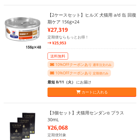
【2ケースセット】ヒルズ 犬猫用 a/d 缶 回復
期ケア 156g×24
¥27,319
定期便ならもっとお得！
¥25,953
送料無料
10%OFFクーポンあり
通常注文のみ
10%OFFクーポンあり
定期便のみ
最短 8/11（火）
にお届け
カートに入れる
【3個セット】犬猫用センダンα プラス
30mL
¥26,068
定期便対象