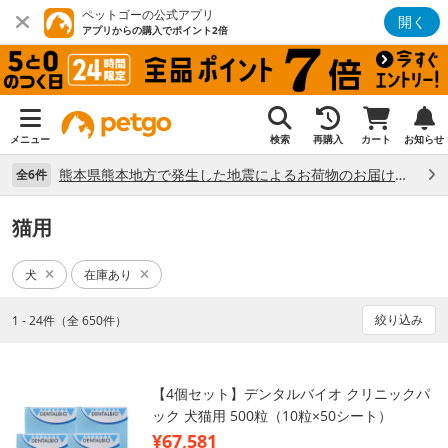
ペットゴーの公式アプリ
開く
アプリからの購入でポイント2倍
メニュー
検索
再購入
カート
お知らせ
熊本県熊本地方で発生した地震によるお荷物のお届け状況について （7/28）
全6件
猫用
犬
在庫あり
絞り込み
1 - 24件（全 650件）
【4個セット】デンタルバイオ クリニックパ
ック 犬猫用 500粒（10粒×50シート）
¥67,581