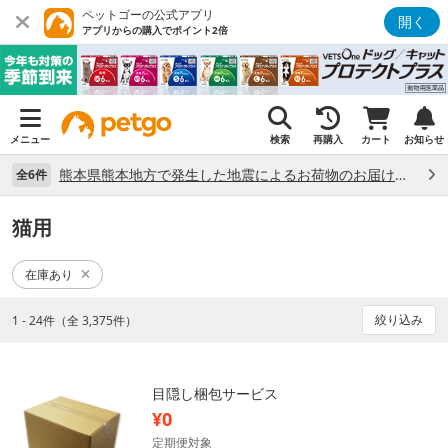
ペットゴーの公式アプリ
開く
アプリからの購入でポイント2倍
メニュー
検索
再購入
カート
お知らせ
熊本県熊本地方で発生した地震によるお荷物のお届け状況について （7/28）
全6件
猫用
在庫あり
絞り込み
1 - 24件（全 3,375件）
目隠し梱包サービス
¥0
定期便対象