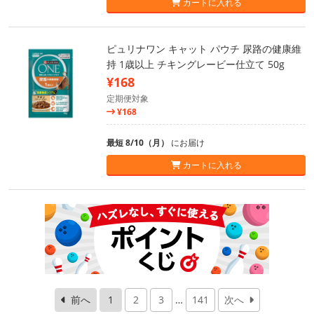
カートに入れる
ピュリナワン キャット パウチ 尿路の健康維
持 1歳以上 チキングレービー仕立て 50g
¥168
定期便対象
¥168
最短 8/10（月）
にお届け
カートに入れる
前へ
1
2
3
…
141
次へ