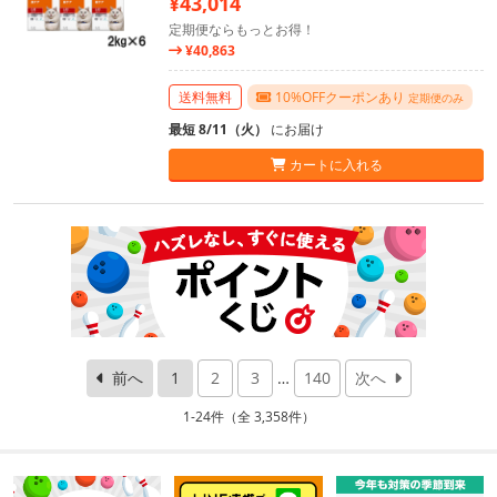
¥43,014
定期便ならもっとお得！
¥40,863
送料無料
10%OFFクーポンあり
定期便のみ
最短 8/11（火）
にお届け
カートに入れる
前へ
1
2
3
…
140
次へ
1-24件（全 3,358件）