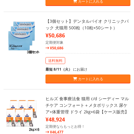
カートに入れる
【3個セット】デンタルバイオ クリニックパ
ック 犬猫用 500粒（10粒×50シート）
¥50,686
定期便対象
¥50,686
送料無料
最短 8/11（火）
にお届け
カートに入れる
ヒルズ 食事療法食 猫用 c/d シーディー マル
チケア コンフォート＋メタボリックス 尿ケ
ア+体重管理 ドライ 2kg×6袋【ケース販売】
¥48,924
定期便ならもっとお得！
¥46,477