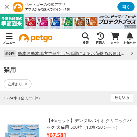
ペットゴーの公式アプリ
開く
アプリからの購入でポイント2倍
メニュー
検索
再購入
カート
お知らせ
熊本県熊本地方で発生した地震によるお荷物のお届け状況について （7/28）
全6件
猫用
在庫あり
絞り込み
1 - 24件（全 3,358件）
【4個セット】デンタルバイオ クリニックパ
ック 犬猫用 500粒（10粒×50シート）
¥67,581