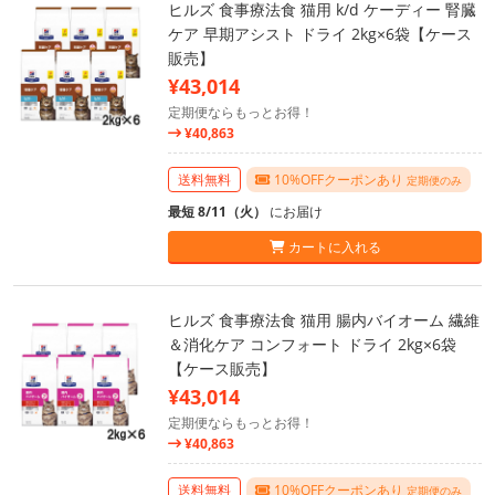
ヒルズ 食事療法食 猫用 k/d ケーディー 腎臓
ケア 早期アシスト ドライ 2kg×6袋【ケース
販売】
¥43,014
定期便ならもっとお得！
¥40,863
送料無料
10%OFFクーポンあり
定期便のみ
最短 8/11（火）
にお届け
カートに入れる
ヒルズ 食事療法食 猫用 腸内バイオーム 繊維
＆消化ケア コンフォート ドライ 2kg×6袋
【ケース販売】
¥43,014
定期便ならもっとお得！
¥40,863
送料無料
10%OFFクーポンあり
定期便のみ