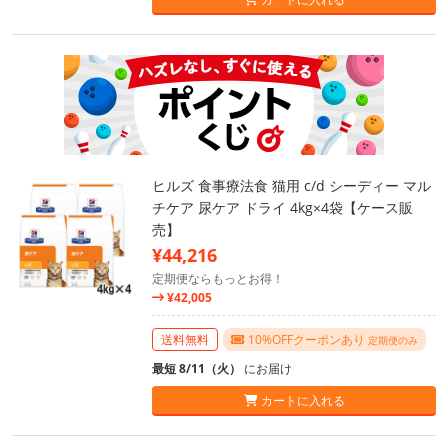
ヒルズ 食事療法食 猫用 c/d シーディー マル
チケア 尿ケア ドライ 4kg×4袋【ケース販
売】
¥44,216
定期便ならもっとお得！
¥42,005
送料無料
10%OFFクーポンあり
定期便のみ
最短 8/11（火）
にお届け
カートに入れる