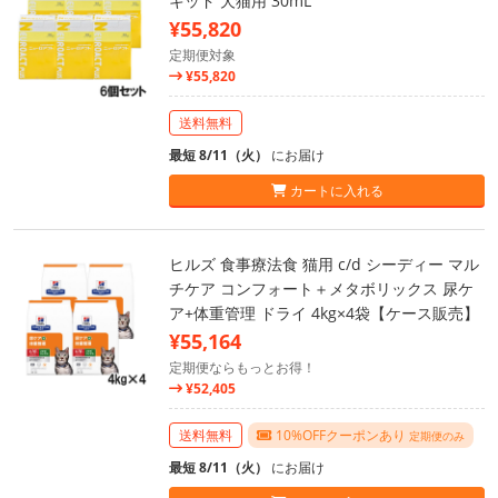
キッド 犬猫用 30mL
¥55,820
定期便対象
¥55,820
送料無料
最短 8/11（火）
にお届け
カートに入れる
ヒルズ 食事療法食 猫用 c/d シーディー マル
チケア コンフォート＋メタボリックス 尿ケ
ア+体重管理 ドライ 4kg×4袋【ケース販売】
¥55,164
定期便ならもっとお得！
¥52,405
送料無料
10%OFFクーポンあり
定期便のみ
最短 8/11（火）
にお届け